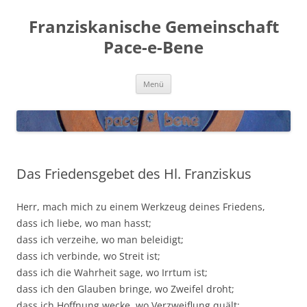
Franziskanische Gemeinschaft
Pace-e-Bene
Zum
Menü
Inhalt
springen
Das Friedensgebet des Hl. Franziskus
Herr, mach mich zu einem Werk­zeug dei­nes Friedens,
dass ich lie­be, wo man hasst;
dass ich ver­zei­he, wo man beleidigt;
dass ich ver­bin­de, wo Streit ist;
dass ich die Wahr­heit sage, wo Irr­tum ist;
dass ich den Glau­ben brin­ge, wo Zwei­fel droht;
dass ich Hoff­nung wecke, wo Ver­zweif­lung quält;