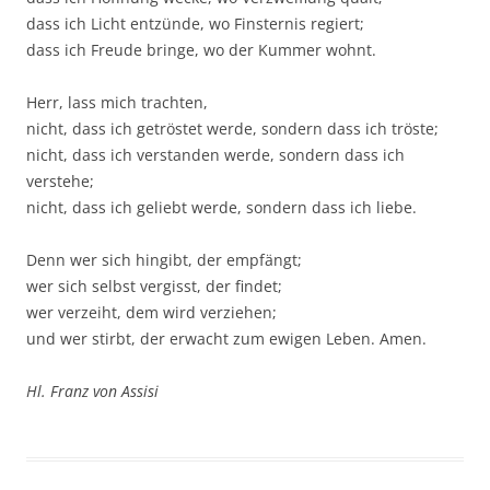
dass ich Licht ent­zün­de, wo Fins­ter­nis regiert;
dass ich Freu­de brin­ge, wo der Kum­mer wohnt.
Herr, lass mich trachten,
nicht, dass ich getrös­tet wer­de, son­dern dass ich tröste;
nicht, dass ich ver­stan­den wer­de, son­dern dass ich
verstehe;
nicht, dass ich geliebt wer­de, son­dern dass ich liebe.
Denn wer sich hin­gibt, der empfängt;
wer sich selbst ver­gisst, der findet;
wer ver­zeiht, dem wird verziehen;
und wer stirbt, der erwacht zum ewi­gen Leben. Amen.
Hl. Franz von Assisi