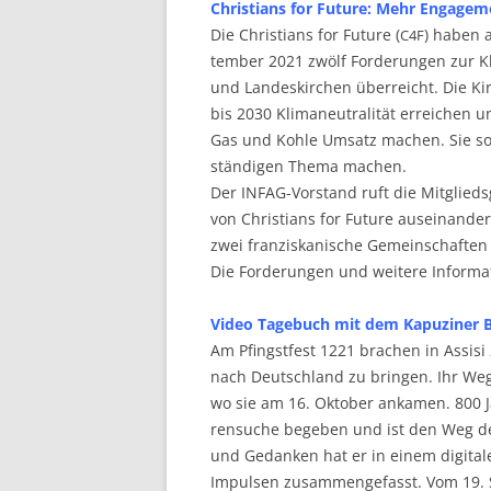
Chris­ti­ans for Future: Mehr Enga­ge­
Die Chris­ti­ans for Future (
) haben a
C4F
tem­ber 2021 zwölf For­de­run­gen zur Kli
und Lan­des­kir­chen über­reicht. Die Kir­
bis 2030 Kli­ma­neu­tra­li­tät errei­chen
Gas und Koh­le Umsatz machen. Sie sol­le
stän­di­gen The­ma machen.
Der INFAG-Vor­stand ruft die Mit­glieds­
von Chris­ti­ans for Future aus­ein­an­de
zwei fran­zis­ka­ni­sche Gemein­schaf­te
Die For­de­run­gen und wei­te­re Infor­ma
Video Tage­buch mit dem Kapu­zi­ner B
Am Pfingst­fest 1221 bra­chen in Assi­si
nach Deutsch­land zu brin­gen. Ihr Weg
wo sie am 16. Okto­ber anka­men. 800 Ja
ren­su­che bege­ben und ist den Weg der 
und Gedan­ken hat er in einem digi­ta­l
Impul­sen zusam­men­ge­fasst. Vom 19. 