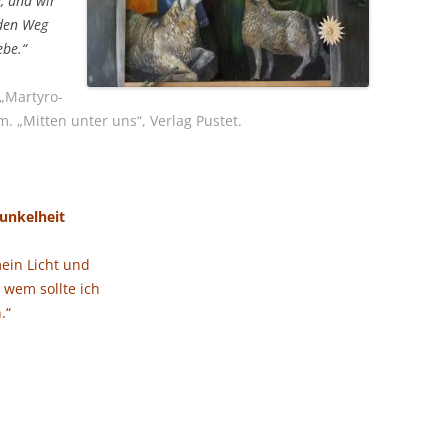
e, und wir
 den Weg
ebe.“
Mar­ty­ro­
m. „Mit­ten unter uns“, Ver­lag Pustet.
unkelheit
mein Licht und
 wem soll­te ich
.“