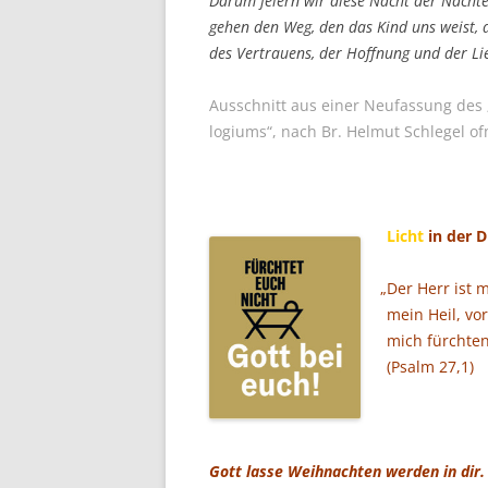
Dar­um fei­ern wir die­se Nacht der Näch­t
gehen den Weg, den das Kind uns weist,
des Ver­trau­ens, der Hoff­nung und der Li
Aus­schnitt aus einer Neu­fas­sung des „
lo­gi­ums“, nach Br. Hel­mut Schle­gel of
Licht
in der D
„
Der Herr ist 
mein Heil, vor
mich fürch­ten
(Psalm 27,1)
Gott las­se Weih­nach­ten wer­den in dir.