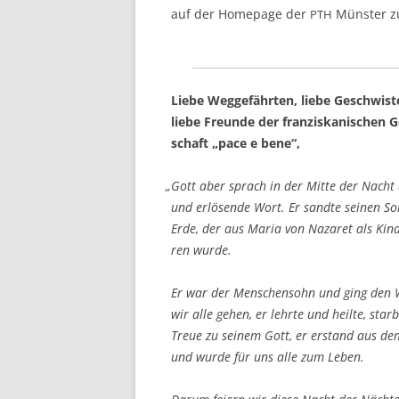
auf der Home­page der
Müns­ter z
PTH
Lie­be Weg­ge­fähr­ten, lie­be Geschwis­t
lie­be Freun­de der fran­zis­ka­ni­schen
schaft „pace e bene“,
„
Gott aber sprach in der Mit­te der Nacht 
und erlö­sen­de Wort. Er sand­te sei­nen S
Erde, der aus Maria von Naza­ret als Kin
ren wurde.
Er war der Men­schen­sohn und ging den 
wir alle gehen, er lehr­te und heil­te, star
Treue zu sei­nem Gott, er erstand aus d
und wur­de für uns alle zum Leben.