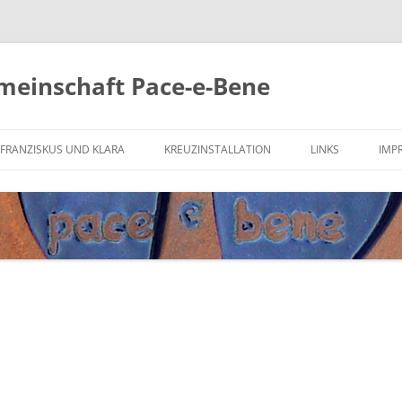
meinschaft Pace-e-Bene
Zum
Inhalt
FRANZISKUS UND KLARA
KREUZINSTALLATION
LINKS
IMP
springen
DER HEILIGE FRANZISKUS
FRIEDENSGEBET
KREUZ VON SAN DAMIANO
SONNENGESANG