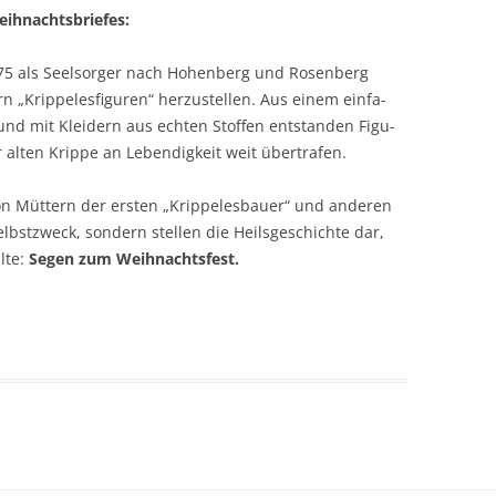
 Weihnachtsbriefes:
5 als Seel­sor­ger nach Hohen­berg und Rosen­berg
rip­pe­les­fi­gu­ren“ her­zu­stel­len. Aus einem ein­fa­
nd mit Klei­dern aus ech­ten Stof­fen ent­stan­den Figu­
er alten Krip­pe an Leben­dig­keit weit übertrafen.
von Müt­tern der ers­ten „Krip­pe­les­bau­er“ und ande­ren
st­zweck, son­dern stel­len die Heils­ge­schich­te dar,
l­te:
Segen zum Weihnachtsfest.