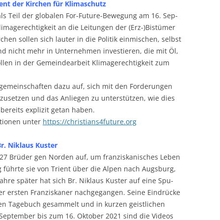
ment der Kir­chen für Klimaschutz
ls Teil der glo­ba­len For-Future-Bewe­gung am 16. Sep­
­ma­ge­rech­tig­keit an die Lei­tun­gen der (Erz-)Bistümer
chen sol­len sich lau­ter in die Poli­tik ein­mi­schen, selbst
 und nicht mehr in Unter­neh­men inves­tie­ren, die mit Öl,
n in der Gemein­de­ar­beit Kli­ma­ge­rech­tig­keit zum
ge­mein­schaf­ten dazu auf, sich mit den For­de­run­gen
r­zu­set­zen und das Anlie­gen zu unter­stüt­zen, wie dies
n bereits expli­zit getan haben.
­tio­nen unter
https://christians4future.org
r. Niklaus Kuster
 27 Brü­der gen Nor­den auf, um fran­zis­ka­ni­sches Leben
 führ­te sie von Tri­ent über die Alpen nach Augs­burg,
h­re spä­ter hat sich Br. Niklaus Kus­ter auf eine Spu­
ers­ten Fran­zis­ka­ner nach­ge­gan­gen. Sei­ne Ein­drü­cke
en Tage­buch gesam­melt und in kur­zen geist­li­chen
Sep­tem­ber bis zum 16. Okto­ber 2021 sind die Vide­os