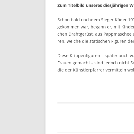
Zum Titel­bild unse­res dies­jäh­ri­gen
Schon bald nach­dem Sie­ger Köder 197
gekom­men war, begann er, mit Kin­dern „K
chen Draht­ge­rüst, aus Papp­ma­schee u
ren, wel­che die sta­ti­schen Figu­ren d
Die­se Krip­pen­fi­gu­ren – spä­ter auch 
Frau­en gemacht – sind jedoch nicht Selb
die der Künst­ler­pfar­rer ver­mit­teln wol