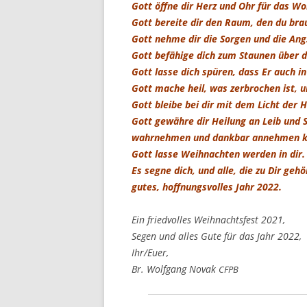
Gott öff­ne dir Herz und Ohr für das Wort
Gott berei­te dir den Raum, den du bra
Gott neh­me dir die Sor­gen und die Ang
Gott befä­hi­ge dich zum Stau­nen über 
Gott las­se dich spü­ren, dass Er auch i
Gott mache heil, was zer­bro­chen ist, un
Gott blei­be bei dir mit dem Licht der H
Gott gewäh­re dir Hei­lung an Leib und 
wahr­neh­men und dank­bar anneh­men 
Gott las­se Weih­nach­ten wer­den in dir.
Es seg­ne dich, und alle, die zu Dir gehö
gutes, hoff­nungs­vol­les Jahr 2022.
Ein fried­vol­les Weih­nachts­fest 2021,
Segen und alles Gute für das Jahr 2022,
Ihr/Euer,
Br. Wolf­gang Novak
CFPB