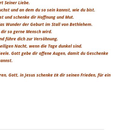
 Sei­ner Lie­be.
uchst und an dem du so sein kannst, wie du bist.
st und schen­ke dir Hoff­nung und Mut.
das Wun­der der Geburt im Stall von Beth­le­hem.
n dir so ger­ne Mensch wird.
d füh­re dich zur Ver­söh­nung.
ei­li­gen Nacht, wenn die Tage dun­kel sind.
See­le. Gott gebe dir offe­ne Augen, damit du Geschen­ke
kannst.
­ren, Gott,
in Jesus schen­ke
dir sei­nen Frie­den, für ein
ER