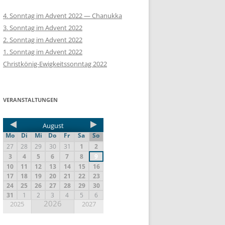
4. Sonntag im Advent 2022 — Chanukka
3. Sonntag im Advent 2022
2. Sonntag im Advent 2022
1. Sonntag im Advent 2022
Christkönig-Ewigkeitssonntag 2022
VERANSTALTUNGEN
August
Mo
Di
Mi
Do
Fr
Sa
So
27
28
29
30
31
1
2
3
4
5
6
7
8
9
10
11
12
13
14
15
16
17
18
19
20
21
22
23
24
25
26
27
28
29
30
31
1
2
3
4
5
6
2026
2025
2027