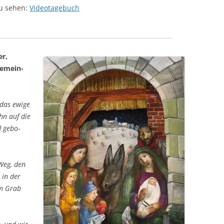
u sehen:
Video­ta­ge­buch
er,
 Gemein­
das ewi­ge
ohn auf die
d gebo­
Weg, den
b in der
em Grab