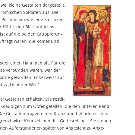
 klei­ne Gestal­ten dar­ge­stellt.
s römi­schen Sol­da­ten aus. Die
Posi­ti­on ein wie jene zu Lin­ken:
 Hüf­te, den Blick auf Jesus
eist auf die bei­den Grup­pie­run­
auf­tragt waren, die Römer und
st­ler einen Hahn gemalt. Für die
 so ver­bun­den waren, war der
n­ne gewor­den. Er ver­weist auf
 das „Licht der Welt“.
Gestal­ten erhal­ten. Die rest­li­
 Gläu­bi­gen zum Opfer gefal­len, die den unte­ren Rand
Die Gestal­ten tra­gen einen Kranz und befin­den sich im
enzt wird: Kenn­zei­chen des Got­tes­rei­ches. Sie ste­hen
 den Auf­er­stan­de­nen spä­ter von Ange­sicht zu Ange­