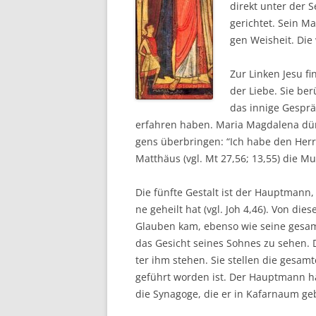
direkt unter der Se
gerich­tet. Sein Ma
gen Weis­heit. Die
Zur Lin­ken Jesu fi
der Lie­be. Sie be
das inni­ge Gespr
erfah­ren haben. Maria Mag­da­le­na dür
gens über­brin­gen: “Ich habe den Herr
Mat­thä­us (vgl. Mt 27,56; 13,55) die Mut
Die fünf­te Gestalt ist der Haupt­mann,
ne geheilt hat (vgl. Joh 4,46). Von die
Glau­ben kam, eben­so wie sei­ne gesam­te
das Gesicht sei­nes Soh­nes zu sehen. Da
ter ihm ste­hen. Sie stel­len die gesam
geführt wor­den ist. Der Haupt­mann hä
die Syn­ago­ge, die er in Kafar­na­um g