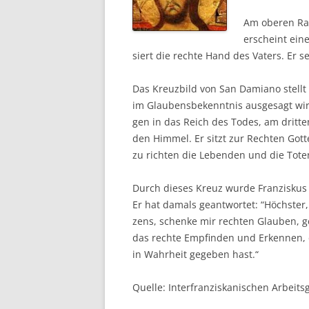
Am obe­ren Ran
erscheint eine
siert die rech­te Hand des Vaters. Er s
Das Kreuz­bild von San Dami­a­no stellt 
im Glau­bens­be­kennt­nis aus­ge­sagt wi
gen in das Reich des Todes, am drit­ten
den Him­mel. Er sitzt zur Rech­ten Got­t
zu rich­ten die Leben­den und die Tote
Durch die­ses Kreuz wur­de Fran­zis­kus
Er hat damals geant­wor­tet: “Höchs­ter, 
zens, schen­ke mir rech­ten Glau­ben, gef
das rech­te Emp­fin­den und Erken­nen, d
in Wahr­heit gege­ben hast.“
Quel­le: Inter­fran­zis­ka­ni­schen Arbeits