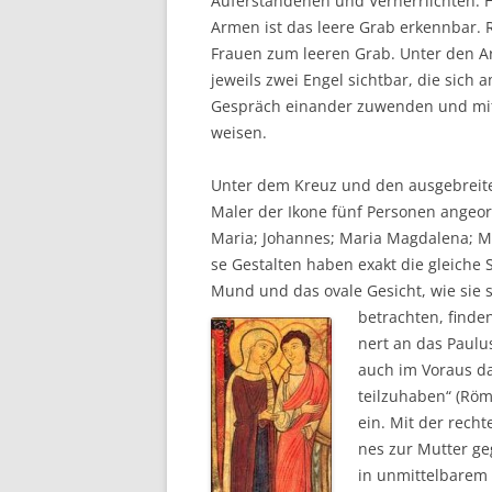
Auf­er­stan­de­nen und Ver­herr­lich­ten. 
Armen ist das lee­re Grab erkenn­bar.
Frau­en zum lee­ren Grab. Unter den A
jeweils zwei Engel sicht­bar, die sich a
Gespräch ein­an­der zuwen­den und mi
weisen.
Unter dem Kreuz und den aus­ge­brei­t
Maler der Iko­ne fünf Per­so­nen ange­
Maria; Johan­nes; Maria Mag­da­le­na; M
se Gestal­ten haben exakt die glei­che 
Mund und das ova­le Gesicht, wie sie 
betrach­ten, fin­de
nert an das Pau­lus
auch im Vor­aus d
teil­zu­ha­ben“ (R
ein. Mit der rech­
nes zur Mut­ter g
in unmit­tel­ba­rem