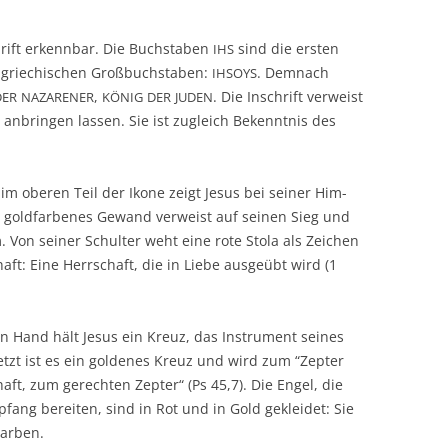
hrift erkenn­bar. Die Buch­sta­ben
sind die ers­ten
IHS
grie­chi­schen Groß­buch­sta­ben:
. Dem­nach
IHSOYS
,
. Die Inschrift ver­weist
DER
NAZARENER
KÖNIG
DER
JUDEN
 anbrin­gen las­sen. Sie ist zugleich Bekennt­nis des
im obe­ren Teil der Iko­ne zeigt Jesus bei sei­ner Him­
n gold­far­be­nes Gewand ver­weist auf sei­nen Sieg und
 Von sei­ner Schul­ter weht eine rote Sto­la als Zei­chen
haft: Eine Herr­schaft, die in Lie­be aus­ge­übt wird (1
­ken Hand hält Jesus ein Kreuz, das Instru­ment sei­nes
jetzt ist es ein gol­de­nes Kreuz und wird zum “Zep­ter
haft, zum gerech­ten Zep­ter“ (Ps 45,7). Die Engel, die
fang berei­ten, sind in Rot und in Gold geklei­det: Sie
Farben.