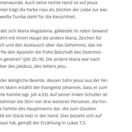
i­ten­wun­de. Auch sei­ne rech­te Hand ist auf Jesus
n­tel trägt die Far­be rosa als Zei­chen der Lie­be zur ewi­
 wei­ße Tuni­ka steht für die Keuschheit.
n­det sich Maria Mag­da­le­na, geklei­det im roten Gewand
rührt mit ihrem Haupt die ande­re Maria, Zei­chen für
äch und den Aus­tausch über das Geheim­nis, das sie
f­te den Apos­teln die fro­he Bot­schaft des Oster­mor­
n gese­hen“ (Joh 20,18). Die ande­re Maria war nach
­ter des Jako­bus, des Vet­ters Jesu.
 der könig­li­che Beam­te, des­sen Sohn Jesus aus der Fer­
­sem Mann erzählt der Evan­ge­list Johan­nes, dass er zum
 Fami­lie (vgl. Joh 4,53). Auf sei­ner lin­ken Schul­ter ist
hin­ter die Stirn von drei wei­te­ren Per­so­nen, die hin­
­te Fami­lie des Haupt­manns dar, die zum Glau­ben
lt ein Stück Holz in der Hand. Dies bezieht sich auf
ebaut hat, gemäß der Erzäh­lung in Lukas 7,5.