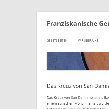
Franziskanische Ge
GEBETSZEITEN
WIR ÜBER UNS
MITGLIEDER
Das Kreuz von San Dami
Das Kreuz von San Dami­a­no ist als Iko
einem syri­schen Mönch gemalt wor­den.