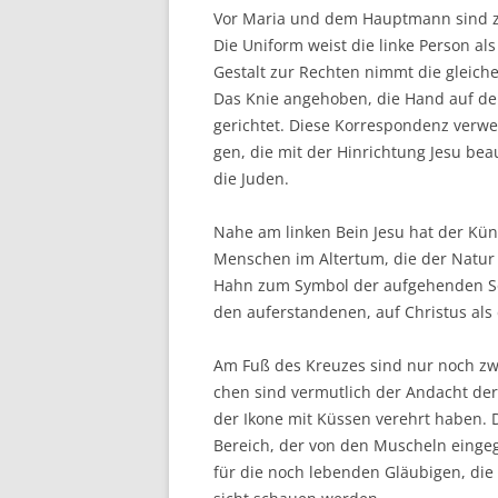
Vor Maria und dem Haupt­mann sind zwei
Die Uni­form weist die lin­ke Per­son al
Gestalt zur Rech­ten nimmt die glei­che 
Das Knie ange­ho­ben, die Hand auf der
gerich­tet. Die­se Kor­re­spon­denz ver­w
gen, die mit der Hin­rich­tung Jesu be
die Juden.
Nahe am lin­ken Bein Jesu hat der Kün
Men­schen im Alter­tum, die der Natur
Hahn zum Sym­bol der auf­ge­hen­den So
den auf­er­stan­de­nen, auf Chris­tus als
Am Fuß des Kreu­zes sind nur noch zwei 
chen sind ver­mut­lich der Andacht der
der Iko­ne mit Küs­sen ver­ehrt haben. 
Bereich, der von den Muscheln ein­ge­gr
für die noch leben­den Gläu­bi­gen, die