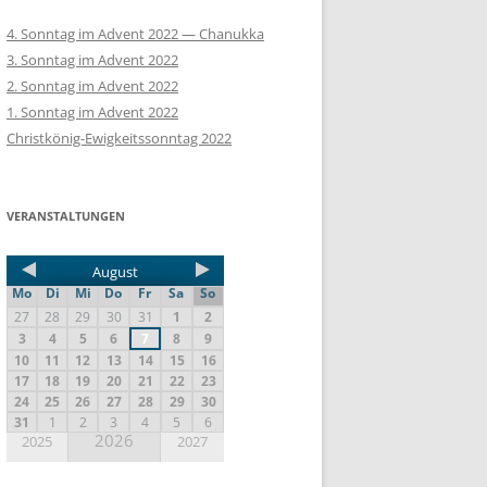
4. Sonntag im Advent 2022 — Chanukka
3. Sonntag im Advent 2022
2. Sonntag im Advent 2022
1. Sonntag im Advent 2022
Christkönig-Ewigkeitssonntag 2022
VERANSTALTUNGEN
August
Mo
Di
Mi
Do
Fr
Sa
So
27
28
29
30
31
1
2
3
4
5
6
7
8
9
10
11
12
13
14
15
16
17
18
19
20
21
22
23
24
25
26
27
28
29
30
31
1
2
3
4
5
6
2026
2025
2027