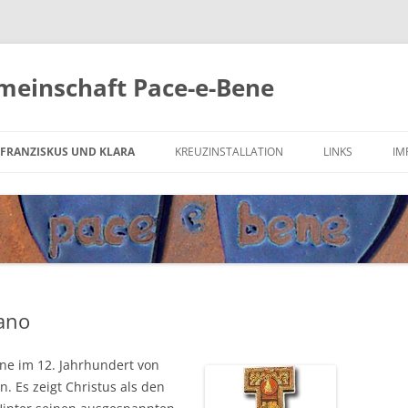
meinschaft Pace-e-Bene
Zum
Inhalt
FRANZISKUS UND KLARA
KREUZINSTALLATION
LINKS
IM
springen
DER HEILIGE FRANZISKUS
FRIEDENSGEBET
KREUZ VON SAN DAMIANO
SONNENGESANG
ano
­ne im 12. Jahr­hun­dert von
 Es zeigt Chris­tus als den