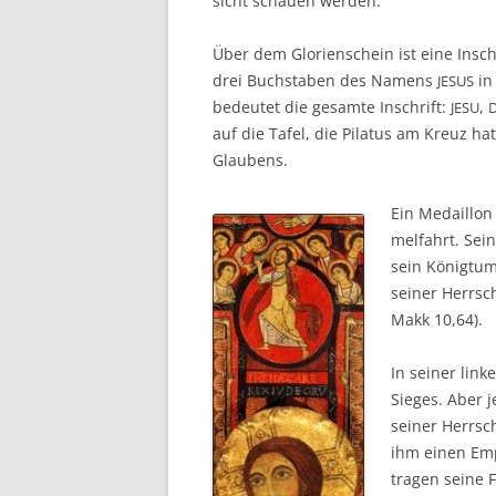
sicht schau­en werden.
Über dem Glo­ri­en­schein ist eine Insc
drei Buch­sta­ben des Namens
in 
JESUS
bedeu­tet die gesam­te Inschrift:
,
JESU
auf die Tafel, die Pila­tus am Kreuz hat
Glaubens.
Ein Medail­lon 
mel­fahrt. Sei
sein König­tum.
sei­ner Herr­sc
Makk 10,64).
In sei­ner lin
Sie­ges. Aber 
sei­ner Herr­sc
ihm einen Emp­
tra­gen sei­ne 