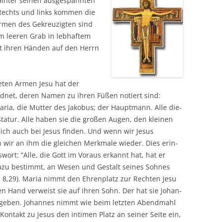
Hin­ter sei­nen aus­ge­spann­ten
 Rechts und links kom­men die
rmen des Gekreu­zig­ten sind
m lee­ren Grab in leb­haf­tem
t ihren Hän­den auf den Herrn
e­ten Armen Jesu hat der
ord­net, deren Namen zu ihren Füßen notiert sind:
aria, die Mut­ter des Jako­bus; der Haupt­mann. Alle die­
Sta­tur. Alle haben sie die gro­ßen Augen, den klei­nen
sich auch bei Jesus fin­den. Und wenn wir Jesus
n wir an ihm die glei­chen Merk­ma­le wie­der. Dies erin­
­wort: “Alle, die Gott im Vor­aus erkannt hat, hat er
azu bestimmt, an Wesen und Gestalt sei­nes Soh­nes
öm 8,29). Maria nimmt den Ehren­platz zur Rech­ten Jesu
ten Hand ver­weist sie auf ihren Sohn. Der hat sie Johan­
ege­ben. Johan­nes nimmt wie beim letz­ten Abend­mahl
 Kon­takt zu Jesus den inti­men Platz an sei­ner Sei­te ein,