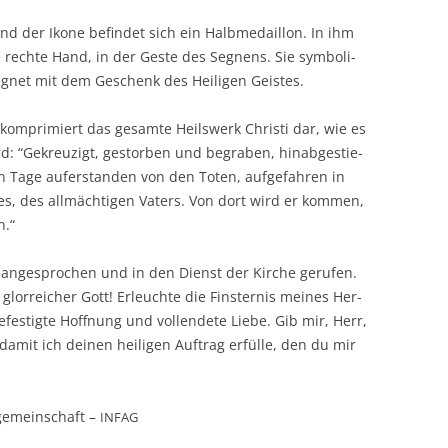
d der Iko­ne befin­det sich ein Halb­me­dail­lon. In ihm
 rech­te Hand, in der Ges­te des Seg­nens. Sie sym­bo­li­
eg­net mit dem Geschenk des Hei­li­gen Geistes.
kom­pri­miert das gesam­te Heils­werk Chris­ti dar, wie es
rd: “Gekreu­zigt, gestor­ben und begra­ben, hin­ab­ge­stie­
 Tage auf­er­stan­den von den Toten, auf­ge­fah­ren in
es, des all­mäch­ti­gen Vaters. Von dort wird er kom­men,
n.“
 ange­spro­chen und in den Dienst der Kir­che geru­fen.
glor­rei­cher Gott! Erleuch­te die Fins­ter­nis mei­nes Her­
es­tig­te Hoff­nung und voll­ende­te Lie­be. Gib mir, Herr,
amit ich dei­nen hei­li­gen Auf­trag erfül­le, den du mir
­ge­mein­schaft –
INFAG