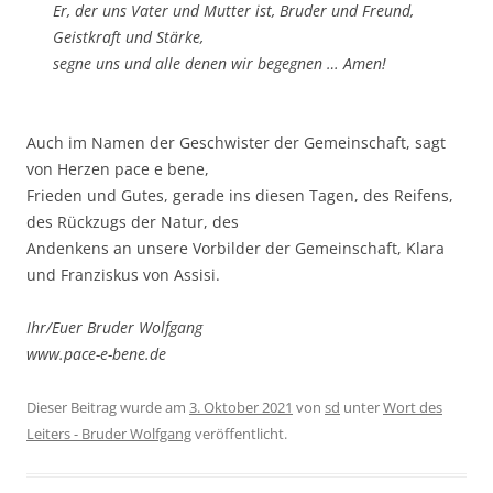
Er, der uns Vater und Mut­ter ist, Bru­der und Freund,
Geist­kraft und Stär­ke,
seg­ne uns und alle denen wir begeg­nen … Amen!
Auch im Namen der Geschwis­ter der Gemein­schaft, sagt
von Her­zen pace e bene,
Frie­den und Gutes, gera­de ins die­sen Tagen, des Rei­fens,
des Rück­zugs der Natur, des
Andenkens an unse­re Vor­bil­der der Gemein­schaft, Kla­ra
und Fran­zis­kus von Assisi.
Ihr/Euer Bru­der Wolf­gang
www.pace-e-bene.de
Dieser Beitrag wurde am
3. Oktober 2021
von
sd
unter
Wort des
Leiters - Bruder Wolfgang
veröffentlicht.