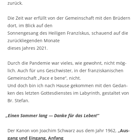
zurück.
Die Zeit war erfüllt von der Gemein­schaft mit den Brü­dern
dort, im Blick auf den
Son­nen­ge­sang des Hei­li­gen Fran­zí­s­kus, schau­end auf die
zurück­lie­gen­den Mona­te
die­ses Jah­res 2021.
Durch die Pan­de­mie war vie­les, wie gewohnt, nicht mög­
lich. Auch für uns Geschwis­ter, in der fran­zis­ka­ni­schen
Gemein­schaft „Pace e bene“, nicht.
Und doch bin ich nach Hau­se gekom­men mit den Gedan­
ken des letz­ten Got­tes­diens­tes im Laby­rinth, gestal­tet von
Br. Stefan.
„
Einen Som­mer lang — Dan­ke für das Leben!“
Der Kanon von Joa­chim Schwarz aus dem Jahr 1962,
„Aus­
gang und Ein­gang, Anfang