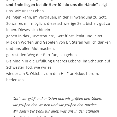
und Ende lie­gen bei dir Herr füll du uns die Hän­de“
zeigt
uns, wie unser Leben
gelin­gen kann, im Ver­trau­en, in der Hin­wen­dung zu Gott.
So war es mir mög­lich, die­se schwie­ri­ge Zeit, bis­her, gut zu
leben. Die­ses sich hin­ein
geben in das „Urver­trau­en“, Gott führt, lenkt und lei­tet.
Mit den Wor­ten und Gebe­ten von Br. Ste­fan will ich dan­ken
und uns allen Mut machen,
getrost den Weg der Beru­fung zu gehen.
Bis hin­ein in die Erfül­lung unse­res Lebens, im Schau­en auf
Schwes­ter Tod, wie wir es
wie­der am 3. Okto­ber, um den Hl. Fran­zis­kus her­um,
bedenken.
Gott, wir grü­ßen den Osten und wir grü­ßen den Süden,
wir grü­ßen den Wes­ten und wir grü­ßen den Nor­den.
Wir sagen Dir Dank für alles, was uns in den Stun­den