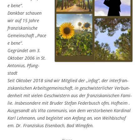
e bene“.
Dank­bar schau­en
wir auf 15 Jah­re
fran­zis­ka­ni­sche
Gemein­schaft „Pace
e bene“.
Gegrün­det am 3.
Okto­ber 2006 in St.
Anto­ni­us, Pfung­
stadt
Seit Okto­ber 2018 sind wir Mit­glied der „infag“, der inter­fran­
zis­ka­ni­schen Arbeits­ge­mein­schaft, in geschwis­ter­li­cher Ver­bun­
den­heit mit vie­len Geschwis­tern aus der fran­zis­ka­ni­schen Fami­
lie. Ins­be­son­de­re mit Bru­der Ste­fan Feder­busch ofm, Hof­heim .
Aus­ge­sandt als Vita com­mu­nis, von dem ver­stor­be­nen Kar­di­nal
Karl Leh­mann, und beglei­tet von Anfang an, von Weih­bi­schof
em. Dr. Fran­zis­kus Eisen­bach,
Bad Wimp­fen.