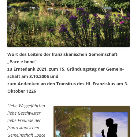
Wort des Lei­ters der fran­zis­ka­ni­schen Gemein­schaft
„Pace e bene“
zu Ern­te­dank 2021,
zum 15. Grün­dungs­tag der Gemein­
schaft am 3.10.2006 und
zum Andenken an den Tran­si­tus des Hl. Fran­zis­kus am 3.
Okto­ber 1226
Lie­be Weg­ge­fähr­ten,
lie­be Geschwis­ter,
lie­be Freun­de der
fran­zis­ka­ni­schen
Gemein­schaft „pace