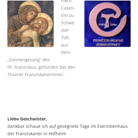
Pie­ro
Casen­
ti­ni zu
Schwe
s­ter
Tod,
aus
dem
„Son­nen­ge­sang“ des
Hl. Fran­zis­kus, gefun­den bei den
Thui­ner Franziskanerinnen.
Lie­be Geschwis­ter,
dank­bar schaue ich auf geseg­ne­te Tage im Exer­zi­ti­en­haus
der Fran­zis­ka­ner in Hof­heim