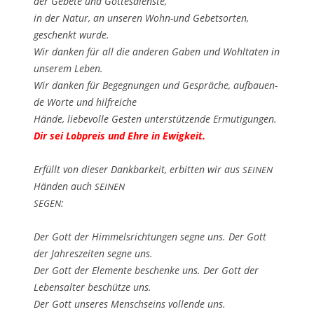
der Gebe­te und Got­tes­diens­te,
in der Natur, an unse­ren Wohn-und Gebets­or­ten,
geschenkt wur­de.
Wir dan­ken für all die ande­ren Gaben und Wohl­ta­ten in
unse­rem Leben.
Wir dan­ken für Begeg­nun­gen und Gesprä­che, auf­bau­en­
de Wor­te und hilf­rei­che
Hän­de, lie­be­vol­le Ges­ten unter­stüt­zen­de Ermu­ti­gun­gen.
Dir sei Lob­preis und Ehre in Ewigkeit.
Erfüllt von die­ser Dank­bar­keit, erbit­ten wir aus
SEINEN
Hän­den auch
SEINEN
:
SEGEN
Der Gott der Him­mels­rich­tun­gen seg­ne uns. Der Gott
der Jah­res­zei­ten seg­ne uns.
Der Gott der Ele­men­te beschen­ke uns. Der Gott der
Lebens­al­ter beschüt­ze uns.
Der Gott unse­res Mensch­seins voll­ende uns.