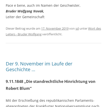
Pace e bene, auch im Namen der Geschwister,
Bru­der Wolf­gang Novak,
Lei­ter der Gemeinschaft
Dieser Beitrag wurde am
17. November 2019
von
sd
unter
Wort des
Leiters - Bruder Wolfgang
veröffentlicht.
Der 9. November im Laufe der
Geschichte …
9.11.1848 „Die standrechtliche Hinrichtung von
Robert Blum“
Mit der Erschie­ßung des repu­bli­ka­ni­schen Par­la­ments-
abge­ord­ne­ten der Frank­fur­ter Natio­nal­ver­samm­lung nach