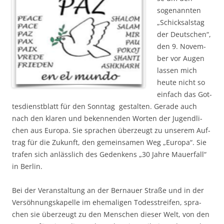
soge­nann­ten
„Schick­sals­tag
der Deut­schen“,
den 9. Novem­
ber vor Augen
las­sen mich
heu­te nicht so
ein­fach das Got­
tes­dienst­blatt für den Sonn­tag gestal­ten. Gera­de auch
nach den kla­ren und beken­nen­den Wor­ten der Jugend­li­
chen aus Euro­pa. Sie spra­chen über­zeugt zu unse­rem Auf­
trag für die Zukunft, den gemein­sa­men Weg „Euro­pa“. Sie
tra­fen sich anläss­lich des Geden­kens „30 Jah­re Mau­er­fall“
in Berlin.
Bei der Ver­an­stal­tung an der Ber­nau­er Stra­ße und in der
Ver­söh­nungs­ka­pel­le im ehe­ma­li­gen Todes­strei­fen, spra­
chen sie über­zeugt zu den Men­schen die­ser Welt, von den