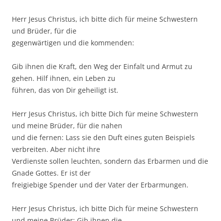
Herr Jesus Chris­tus, ich bit­te dich für mei­ne Schwes­tern
und Brü­der, für die
gegen­wär­ti­gen und die kommenden:
Gib ihnen die Kraft, den Weg der Ein­falt und Armut zu
gehen. Hilf ihnen, ein Leben zu
füh­ren, das von Dir gehei­ligt ist.
Herr Jesus Chris­tus, ich bit­te Dich für mei­ne Schwes­tern
und mei­ne Brü­der, für die nahen
und die fer­nen: Lass sie den Duft eines guten Bei­spiels
ver­brei­ten. Aber nicht ihre
Ver­diens­te sol­len leuch­ten, son­dern das Erbar­men und die
Gna­de Got­tes. Er ist der
frei­gie­bi­ge Spen­der und der Vater der Erbarmungen.
Herr Jesus Chris­tus, ich bit­te Dich für mei­ne Schwes­tern
und mei­ne Brü­der: Gib ihnen die