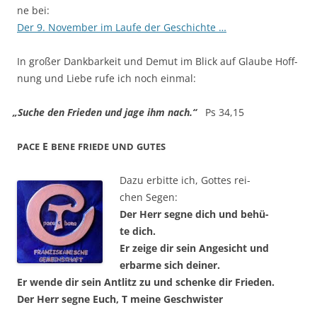
ne bei:
Der 9. Novem­ber im Lau­fe der Geschichte …
In gro­ßer Dank­bar­keit und Demut im Blick auf Glau­be Hoff­
nung und Lie­be rufe ich noch einmal:
„
Suche den Frie­den und jage ihm nach.“
Ps 34,15
E
PACE
BENE
FRIEDE
UND
GUTES
Dazu erbit­te ich, Got­tes rei­
chen Segen:
Der Herr seg­ne dich und behü­
te dich.
Er zei­ge dir sein Ange­sicht und
erbar­me sich deiner.
Er wen­de dir sein Ant­litz zu und schen­ke dir Frieden.
Der Herr seg­ne Euch, T mei­ne Geschwister