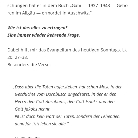
schun­gen hat er in dem Buch „Gabi — 1937–1943 — Gebo­
ren im All­gäu — ermor­det in Auschwitz.“
Wie ist das alles zu ertragen?
Eine immer wie­der keh­ren­de Frage.
Dabei hilft mir das Evan­ge­li­um des heu­ti­gen Sonn­tags, Lk
20, 27–38.
Beson­ders die Verse:
„
Dass aber die Toten auf­er­ste­hen, hat schon Mose in der
Geschich­te vom Dorn­busch ange­deu­tet, in der er den
Herrn den Gott Abra­hams, den Gott Isaaks und den
Gott Jakobs nennt.
ist doch kein Gott der Toten, son­dern der Leben­den,
ER
denn für
leben sie alle.“
IHN