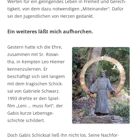
Wer­ten für ein gelin­gen­des Leben in Frei­heit und Gerech­
tig­keit, von dem dazu not­wen­di­gen „Mit­ein­an­der“. Dafür
sei den Jugend­li­chen von Her­zen gedankt.
Ein weiteres läßt mich aufhorchen.
Ges­tern hat­te ich die Ehre,
zusam­men mit Sr. Ros­wi­
tha, in Kemp­ten Leo Hie­mer
ken­nen­zu­ler­nen. Er
beschäf­tigt sich seit lan­gem
mit dem tra­gi­schen Schick­
sal von Gabrie­le Schwarz.
1993 dreh­te er den Spiel­
film „Leni … muss fort“, der
Gabis kur­ze Lebens­ge­
schich­te schildert.
Doch Gabis Schick­sal ließ ihn nicht los. Sei­ne Nach­for­