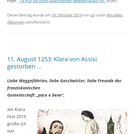
Fly­er:
19 Fra-Su Eine span­nen­de Begegnung3 fin
(
)
PDF
Dieser Beitrag wurde am
19. Oktober 2019
von
sd
unter
Aktuelles
,
Allgemein
veröffentlicht.
11. August 1253: Klara von Assisi
gestorben …
Lie­be Weg­ge­fähr­ten, lie­be Geschwis­ter, lie­be Freun­de der
fran­zis­ka­ni­schen
Gemein­schaft „pace e bene“,
am Kla­ra
Fest 2019
grü­ße ich
von