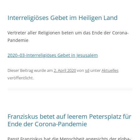
Interreligiöses Gebet im Heiligen Land
Ver­tre­ter aller Reli­gio­nen beten um das Ende der Corona-
Pandemie
2020–03-Interreligiöses Gebet in Jesusalem
Dieser Beitrag wurde am
2. April 2020
von
sd
unter
Aktuelles
veröffentlicht.
Franziskus betet auf leerem Petersplatz für
Ende der Corona-Pandemie
Papst Fran­zis­kus hat die Mensch­heit ange­sichts der glo­ba­