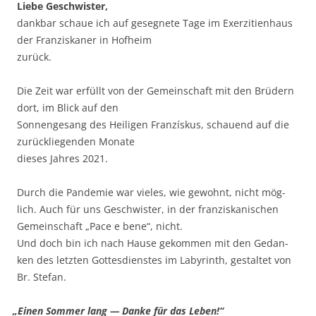
Lie­be Geschwis­ter,
dank­bar schaue ich auf geseg­ne­te Tage im Exer­zi­ti­en­haus
der Fran­zis­ka­ner in Hof­heim
zurück.
Die Zeit war erfüllt von der Gemein­schaft mit den Brü­dern
dort, im Blick auf den
Son­nen­ge­sang des Hei­li­gen Fran­zí­s­kus, schau­end auf die
zurück­lie­gen­den Mona­te
die­ses Jah­res 2021.
Durch die Pan­de­mie war vie­les, wie gewohnt, nicht mög­
lich. Auch für uns Geschwis­ter, in der fran­zis­ka­ni­schen
Gemein­schaft „Pace e bene“, nicht.
Und doch bin ich nach Hau­se gekom­men mit den Gedan­
ken des letz­ten Got­tes­diens­tes im Laby­rinth, gestal­tet von
Br. Stefan.
„
Einen Som­mer lang — Dan­ke für das Leben!“