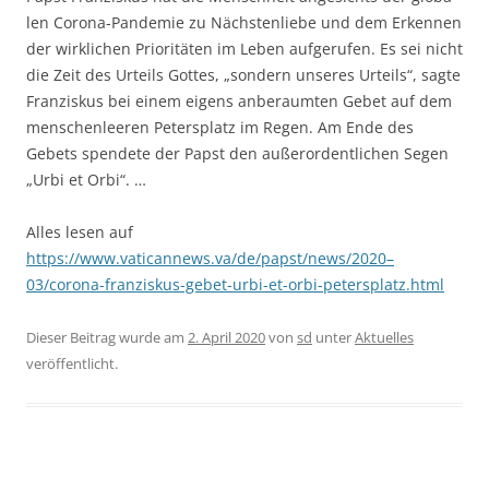
len Coro­na-Pan­de­mie zu Nächs­ten­lie­be und dem Erken­nen
der wirk­li­chen Prio­ri­tä­ten im Leben auf­ge­ru­fen. Es sei nicht
die Zeit des Urteils Got­tes, „son­dern unse­res Urteils“, sag­te
Fran­zis­kus bei einem eigens anbe­raum­ten Gebet auf dem
men­schen­lee­ren Peters­platz im Regen. Am Ende des
Gebets spen­de­te der Papst den außer­or­dent­li­chen Segen
„Urbi et Orbi“. …
Alles lesen auf
https://www.vaticannews.va/de/papst/news/2020–
03/corona-franziskus-gebet-urbi-et-orbi-petersplatz.html
Dieser Beitrag wurde am
2. April 2020
von
sd
unter
Aktuelles
veröffentlicht.