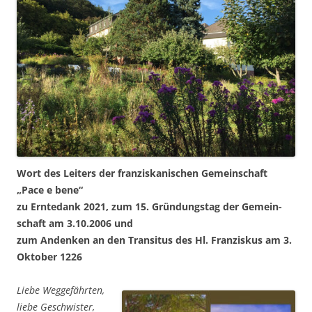
Wort des Lei­ters der fran­zis­ka­ni­schen Gemein­schaft
„Pace e bene“
zu Ern­te­dank 2021,
zum 15. Grün­dungs­tag der Gemein­
schaft am 3.10.2006 und
zum Andenken an den Tran­si­tus des Hl. Fran­zis­kus am 3.
Okto­ber 1226
Lie­be Weg­ge­fähr­ten,
lie­be Geschwis­ter,