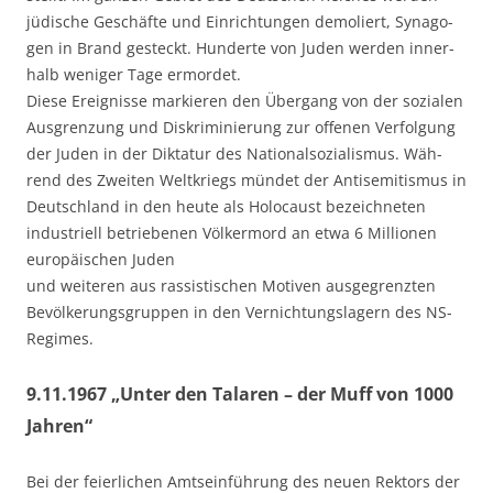
jüdi­sche Geschäf­te und Ein­rich­tun­gen demo­liert, Syn­ago­
gen in Brand gesteckt. Hun­der­te von Juden wer­den inner­
halb weni­ger Tage ermor­det.
Die­se Ereig­nis­se mar­kie­ren den Über­gang von der sozia­len
Aus­gren­zung und Dis­kri­mi­nie­rung zur offe­nen Ver­fol­gung
der Juden in der Dik­ta­tur des Natio­nal­so­zia­lis­mus. Wäh­
rend des Zwei­ten Welt­kriegs mün­det der Anti­se­mi­tis­mus in
Deutsch­land in den heu­te als Holo­caust bezeich­ne­ten
indus­tri­ell betrie­be­nen Völ­ker­mord an etwa 6 Mil­lio­nen
euro­päi­schen Juden
und wei­te­ren aus ras­sis­ti­schen Moti­ven aus­ge­grenz­ten
Bevöl­ke­rungs­grup­pen in den Ver­nich­tungs­la­gern des NS-
Regimes.
9.11.1967 „Unter den Talaren – der Muff von 1000
Jahren“
Bei der fei­er­li­chen Amts­ein­füh­rung des neu­en Rek­tors der