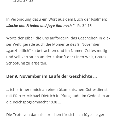
Lk 20, 37–38
In Ver­bin­dung dazu ein Wort aus dem Buch der Psalmen:
„Suche den Frie­den und jage ihm nach.“
Ps 34,15
Wor­te der Bibel, die uns auf­for­dern, das Gesche­hen in die­
ser Welt, gera­de auch die Momen­te des 9. Novem­ber
„ganz­heit­lich“ zu betrach­ten und im Namen Got­tes mutig
und voll Ver­trau­en an der Zukunft der Einen Welt, Got­tes
Schöp­fung zu arbeiten.
Der 9. November im Laufe der Geschichte …
… ich erin­ne­re mich an einen öku­me­ni­schen Got­tes­dienst
mit Pfar­rer Micha­el Diet­rich in Pfung­stadt, im Geden­ken an
die Reichs­po­grom­nacht 1938 …
Die Tex­te von damals spre­chen für sich. Ich füge sie ger­