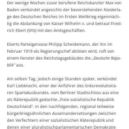
Der weni­ge Wochen zuvor beru­fe­ne Reichs­kanz­ler Max von
Baden ver­kün­det ange­sichts der bevor­ste­hen­den Nie­der­la­
ge des Deut­schen Rei­ches im Ers­ten Welt­krieg eigen­mäch­
tig die Abdan­kung von Kai­ser Wil­helm
. und betraut Fried­
II
rich Ebert (
) mit den Amtsgeschäften.
SPD
Eberts Par­tei­ge­nos­se Phil­ipp Schei­de­mann, der ihn im
Febru­ar 1919 als Regie­rungs­chef ablö­sen wird, ruft von
einem Fens­ter des Reichs­tags­ge­bäu­des die
„Deut­sche Repu­
blik“
aus.
Am sel­ben Tag, jedoch eini­ge Stun­den spä­ter, ver­kün­det
Karl Lieb­knecht, einer der Anfüh­rer des links­re­vo­lu­tio­nä­
ren Spar­ta­kus­bun­des, vom Ber­li­ner Stadt­schloss aus eine
als Räte­re­pu­blik gedach­te „freie sozia­lis­ti­sche Repu­blik
Deutsch­land“. In den nach­fol­gen­den, regio­nal teil­wei­se
bür­ger­kriegs­ähn­li­chen Aus­ein­an­der­set­zun­gen zwi­schen
den Ver­fech­tern einer sozia­lis­ti­schen Räte­re­pu­blik und
denen einer plu­ra­lis­tisch­par­la­men­ta­ri­schen Demo­kra­tie