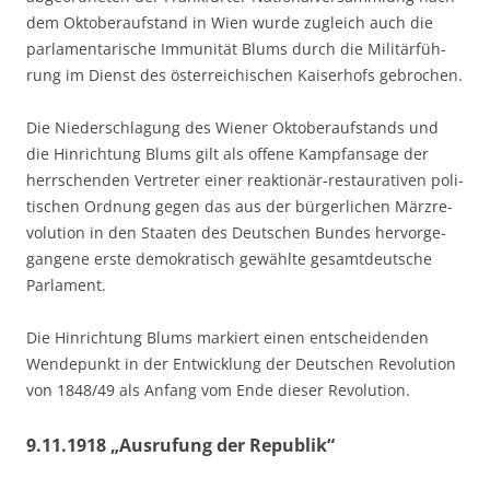
dem Okto­ber­auf­stand in Wien wur­de zugleich auch die
par­la­men­ta­ri­sche Immu­ni­tät Blums durch die Mili­tär­füh­
rung im Dienst des öster­rei­chi­schen Kai­ser­hofs gebrochen.
Die Nie­der­schla­gung des Wie­ner Okto­ber­auf­stands und
die Hin­rich­tung Blums gilt als offe­ne Kampf­an­sa­ge der
herr­schen­den Ver­tre­ter einer reak­tio­när-restau­ra­ti­ven poli­
ti­schen Ord­nung gegen das aus der bür­ger­li­chen März­re­
vo­lu­ti­on in den Staa­ten des Deut­schen Bun­des her­vor­ge­
gan­ge­ne ers­te demo­kra­tisch gewähl­te gesamt­deut­sche
Parlament.
Die Hin­rich­tung Blums mar­kiert einen ent­schei­den­den
Wen­de­punkt in der Ent­wick­lung der Deut­schen Revo­lu­ti­on
von 1848/49 als Anfang vom Ende die­ser Revolution.
9.11.1918 „Ausrufung der Republik“