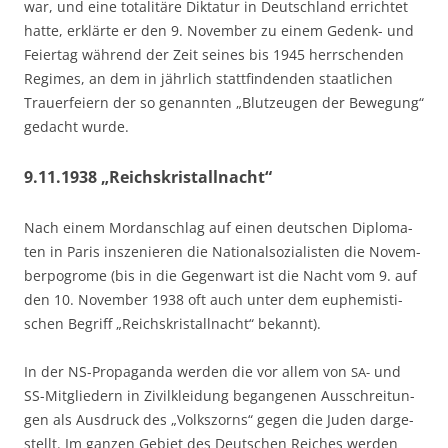
war, und eine tota­li­tä­re Dik­ta­tur in Deutsch­land errich­tet
hat­te, erklär­te er den 9. Novem­ber zu einem Gedenk- und
Fei­er­tag wäh­rend der Zeit sei­nes bis 1945 herr­schen­den
Regimes, an dem in jähr­lich statt­fin­den­den staat­li­chen
Trau­er­fei­ern der so genann­ten „Blut­zeu­gen der Bewe­gung“
gedacht wurde.
9.11.1938 „Reichskristallnacht“
Nach einem Mord­an­schlag auf einen deut­schen Diplo­ma­
ten in Paris insze­nie­ren die Natio­nal­so­zia­lis­ten die Novem­
ber­po­gro­me (bis in die Gegen­wart ist die Nacht vom 9. auf
den 10. Novem­ber 1938 oft auch unter dem euphe­mis­ti­
schen Begriff „Reichs­kris­tall­nacht“ bekannt).
In der NS-Pro­pa­gan­da wer­den die vor allem von
und
SA-
SS-Mit­glie­dern in Zivil­klei­dung began­ge­nen Aus­schrei­tun­
gen als Aus­druck des „Volks­zorns“ gegen die Juden dar­ge­
stellt. Im gan­zen Gebiet des Deut­schen Rei­ches wer­den