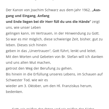
Der Kanon von Joa­chim Schwarz aus dem Jahr 1962,
„Aus­
gang und Ein­gang, Anfang
und Ende lie­gen bei dir Herr füll du uns die Hän­de“
zeigt
uns, wie unser Leben
gelin­gen kann, im Ver­trau­en, in der Hin­wen­dung zu Gott.
So war es mir mög­lich, die­se schwie­ri­ge Zeit, bis­her, gut zu
leben. Die­ses sich hin­ein
geben in das „Urver­trau­en“, Gott führt, lenkt und lei­tet.
Mit den Wor­ten und Gebe­ten von Br. Ste­fan will ich dan­ken
und uns allen Mut machen,
getrost den Weg der Beru­fung zu gehen.
Bis hin­ein in die Erfül­lung unse­res Lebens, im Schau­en auf
Schwes­ter Tod, wie wir es
wie­der am 3. Okto­ber, um den Hl. Fran­zis­kus her­um,
bedenken.