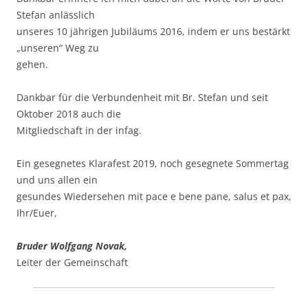
Ste­fan anläss­lich
unse­res 10 jäh­ri­gen Jubi­lä­ums 2016, indem er uns bestärkt
„unse­ren“ Weg zu
gehen.
Dank­bar für die Ver­bun­den­heit mit Br. Ste­fan und seit
Okto­ber 2018 auch die
Mit­glied­schaft in der infag.
Ein geseg­ne­tes Kla­ra­fest 2019, noch geseg­ne­te Som­mer­tag
und uns allen ein
gesun­des Wie­der­se­hen mit pace e bene pane, salus et pax,
Ihr/Euer,
Bru­der Wolf­gang Novak,
Lei­ter der Gemeinschaft