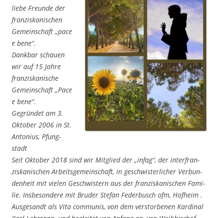
lie­be Freun­de der
fran­zis­ka­ni­schen
Gemein­schaft „pace
e bene“.
Dank­bar schau­en
wir auf 15 Jah­re
fran­zis­ka­ni­sche
Gemein­schaft „Pace
e bene“.
Gegrün­det am 3.
Okto­ber 2006 in St.
Anto­ni­us, Pfung­
stadt
Seit Okto­ber 2018 sind wir Mit­glied der „infag“, der inter­fran­
zis­ka­ni­schen Arbeits­ge­mein­schaft, in geschwis­ter­li­cher Ver­bun­
den­heit mit vie­len Geschwis­tern aus der fran­zis­ka­ni­schen Fami­
lie. Ins­be­son­de­re mit Bru­der Ste­fan Feder­busch ofm, Hof­heim .
Aus­ge­sandt als Vita com­mu­nis, von dem ver­stor­be­nen Kar­di­nal