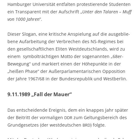
Ham­bur­ger Uni­ver­si­tät ent­fal­ten pro­tes­tie­ren­de Stu­den­ten
ein Trans­pa­rent mit der Auf­schrift „
Unter den Tala­ren – Muff
von 1000 Jah­ren
“.
Die­ser Slo­gan, eine kri­ti­sche Anspie­lung auf die aus­ge­blie­
be­ne Auf­ar­bei­tung der Ver­bre­chen des NS-Regimes bei
den gesell­schaft­li­chen Eli­ten West­deutsch­lands, wird zu
einem sym­bol­träch­ti­gen Mot­to der soge­nann­ten „68er-
Bewe­gung“ und mar­kiert einen der Höhe­punk­te in der
„hei­ßen Pha­se“ der Außer­par­la­men­ta­ri­schen Oppo­si­ti­on
der Jah­re 1967/68 in der Bun­des­re­pu­blik und Westberlin.
9.11.1989 „Fall der Mauer“
Das ent­schei­den­de Ereig­nis, dem ein knap­pes Jahr spä­ter
der Bei­tritt der vor­ma­li­gen
zum Gel­tungs­be­reich des
DDR
Grund­ge­set­zes (der west­deut­schen
) folgte.
BRD