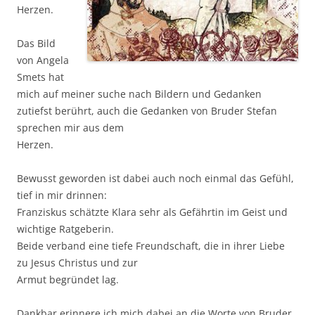
Herzen.
Das Bild
von Ange­la
Smets hat
mich auf mei­ner suche nach Bil­dern und Gedan­ken
zutiefst berührt, auch die Gedan­ken von Bru­der Ste­fan
spre­chen mir aus dem
Her­zen.
Bewusst gewor­den ist dabei auch noch ein­mal das Gefühl,
tief in mir drin­nen:
Fran­zis­kus schätz­te Kla­ra sehr als Gefähr­tin im Geist und
wich­ti­ge Rat­ge­be­rin.
Bei­de ver­band eine tie­fe Freund­schaft, die in ihrer Lie­be
zu Jesus Chris­tus und zur
Armut begrün­det lag.
Dank­bar erin­ne­re ich mich dabei an die Wor­te von Bru­der