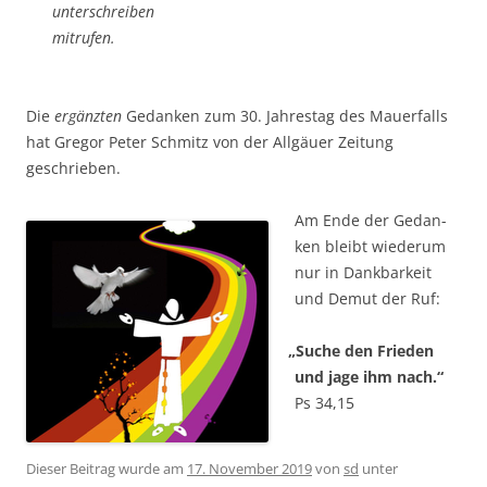
unter­schrei­ben
mit­ru­fen.
Die
ergänz­ten
Gedan­ken zum 30. Jah­res­tag des Mau­er­falls
hat Gre­gor Peter Schmitz von der All­gäu­er Zei­tung
geschrieben.
Am Ende der Gedan­
ken bleibt wie­der­um
nur in Dank­bar­keit
und Demut der Ruf:
„
Suche den Frie­den
und jage ihm nach.“
Ps 34,15
Dieser Beitrag wurde am
17. November 2019
von
sd
unter