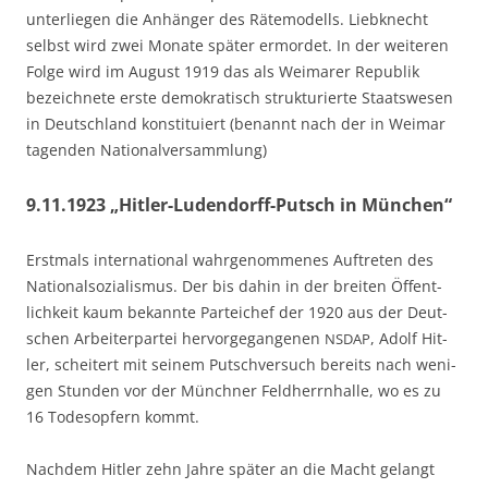
unter­lie­gen die Anhän­ger des Räte­mo­dells. Lieb­knecht
selbst wird zwei Mona­te spä­ter ermor­det. In der wei­te­ren
Fol­ge wird im August 1919 das als Wei­ma­rer Repu­blik
bezeich­ne­te ers­te demo­kra­tisch struk­tu­rier­te Staats­we­sen
in Deutsch­land kon­sti­tu­iert (benannt nach der in Wei­mar
tagen­den Nationalversammlung)
9.11.1923 „Hitler-Ludendorff-Putsch in München“
Erst­mals inter­na­tio­nal wahr­ge­nom­me­nes Auf­tre­ten des
Natio­nal­so­zia­lis­mus. Der bis dahin in der brei­ten Öffent­
lich­keit kaum bekann­te Par­tei­chef der 1920 aus der Deut­
schen Arbei­ter­par­tei her­vor­ge­gan­ge­nen
, Adolf Hit­
NSDAP
ler, schei­tert mit sei­nem Putsch­ver­such bereits nach weni­
gen Stun­den vor der Münch­ner Feld­herrn­hal­le, wo es zu
16 Todes­op­fern kommt.
Nach­dem Hit­ler zehn Jah­re spä­ter an die Macht gelangt