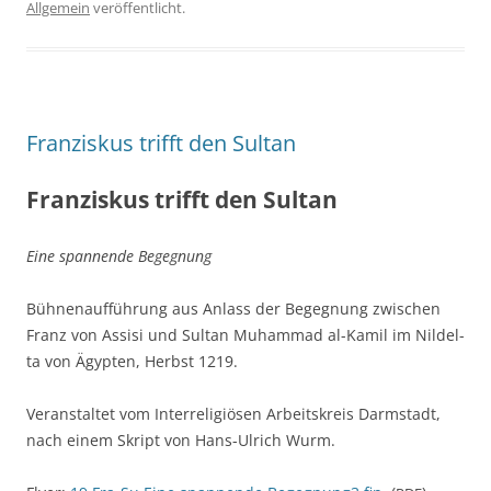
Allgemein
veröffentlicht.
Franziskus trifft den Sultan
Franziskus trifft den Sultan
Eine span­nen­de Begegnung
Büh­nen­auf­füh­rung aus Anlass der Begeg­nung zwi­schen
Franz von Assi­si und Sul­tan Muham­mad al-Kamil im Nil­del­
ta von Ägyp­ten, Herbst 1219.
Ver­an­stal­tet vom Inter­re­li­giö­sen Arbeits­kreis Darm­stadt,
nach einem Skript von Hans-Ulrich Wurm.