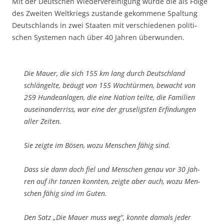
Mit der Deut­schen Wie­der­ver­ei­ni­gung wur­de die als Fol­ge
des Zwei­ten Welt­kriegs zustan­de gekom­me­ne Spal­tung
Deutsch­lands in zwei Staa­ten mit ver­schie­de­nen poli­ti­
schen Sys­te­men nach über 40 Jah­ren überwunden.
Die Mau­er, die sich 155 km lang durch Deutsch­land
schlän­gel­te, beäugt von 155 Wach­tür­men, bewacht von
259 Hun­de­an­la­gen, die eine Nati­on teil­te, die Fami­li­en
aus­ein­an­der­riss, war eine der gru­se­ligs­ten Erfin­dun­gen
aller Zeiten.
Sie zeig­te im Bösen, wozu Men­schen fähig sind.
Dass sie dann doch fiel und Men­schen genau vor 30 Jah­
ren auf ihr tan­zen konn­ten, zeig­te aber auch, wozu Men­
schen fähig sind im Guten.
Den Satz „Die Mau­er muss weg“, konn­te damals jeder