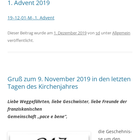
1. Advent 2019
19–12-01-M-.1. Advent
Dieser Beitrag wurde am
1. Dezember 2019
von
sd
unter
Allgemein
veröffentlicht.
Gruß zum 9. November 2019 in den letzten
Tagen des Kirchenjahres
Lie­be Weg­ge­fähr­ten, lie­be Geschwis­ter, lie­be Freun­de der
franziskanischen
Gemein­schaft „pace e bene“,
d
ie Gescheh­nis­
se um den