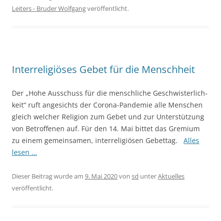
Leiters - Bruder Wolfgang
veröffentlicht.
Interreligiöses Gebet für die Menschheit
Der „Hohe Aus­schuss für die mensch­li­che Geschwis­ter­lich­
keit“ ruft ange­sichts der Coro­na-Pan­de­mie alle Men­schen
gleich wel­cher Reli­gi­on zum Gebet und zur Unter­stüt­zung
von Betrof­fe­nen auf. Für den 14. Mai bit­tet das Gre­mi­um
zu einem gemein­sa­men, inter­re­li­giö­sen Gebet­tag.
Alles
lesen …
Dieser Beitrag wurde am
9. Mai 2020
von
sd
unter
Aktuelles
veröffentlicht.