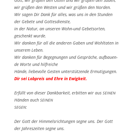
Gott, wir grü­ßen den Osten und wir grü­ßen den Süden,
wir grü­ßen den Wes­ten und wir grü­ßen den Nor­den.
Wir sagen Dir Dank für alles, was uns in den Stun­den
der Gebe­te und Got­tes­diens­te,
in der Natur, an unse­ren Wohn-und Gebets­or­ten,
geschenkt wur­de.
Wir dan­ken für all die ande­ren Gaben und Wohl­ta­ten in
unse­rem Leben.
Wir dan­ken für Begeg­nun­gen und Gesprä­che, auf­bau­en­
de Wor­te und hilf­rei­che
Hän­de, lie­be­vol­le Ges­ten unter­stüt­zen­de Ermu­ti­gun­gen.
Dir sei Lob­preis und Ehre in Ewigkeit.
Erfüllt von die­ser Dank­bar­keit, erbit­ten wir aus
SEINEN
Hän­den auch
SEINEN
:
SEGEN
Der Gott der Him­mels­rich­tun­gen seg­ne uns. Der Gott
der Jah­res­zei­ten seg­ne uns.