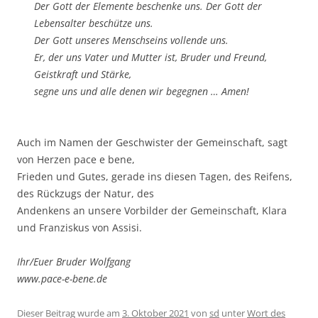
Der Gott der Ele­men­te beschen­ke uns. Der Gott der
Lebens­al­ter beschüt­ze uns.
Der Gott unse­res Mensch­seins voll­ende uns.
Er, der uns Vater und Mut­ter ist, Bru­der und Freund,
Geist­kraft und Stär­ke,
seg­ne uns und alle denen wir begeg­nen … Amen!
Auch im Namen der Geschwis­ter der Gemein­schaft, sagt
von Her­zen pace e bene,
Frie­den und Gutes, gera­de ins die­sen Tagen, des Rei­fens,
des Rück­zugs der Natur, des
Andenkens an unse­re Vor­bil­der der Gemein­schaft, Kla­ra
und Fran­zis­kus von Assisi.
Ihr/Euer Bru­der Wolf­gang
www.pace-e-bene.de
Dieser Beitrag wurde am
3. Oktober 2021
von
sd
unter
Wort des