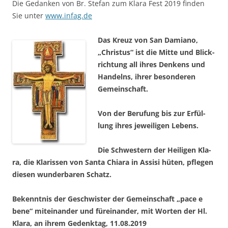
Die Gedan­ken von Br. Ste­fan zum Kla­ra Fest 2019 fin­den
Sie unter
www.infag.de
Das Kreuz von San Dami­a­no,
„Chris­tus“ ist die Mit­te und Blick­
rich­tung all ihres Den­kens und
Han­delns, ihrer beson­de­ren
Gemeinschaft.
Von der Beru­fung bis zur Erfül­
lung ihres jewei­li­gen Lebens.
Die Schwes­tern der Hei­li­gen Kla­
ra, die Kla­ris­sen von San­ta Chia­ra in Assi­si hüten, pfle­gen
die­sen wun­der­ba­ren Schatz.
Bekennt­nis der Geschwis­ter der Gemein­schaft „pace e
bene“ mit­ein­an­der und für­ein­an­der, mit Wor­ten der Hl.
Kla­ra, an ihrem Gedenk­tag, 11.08.2019