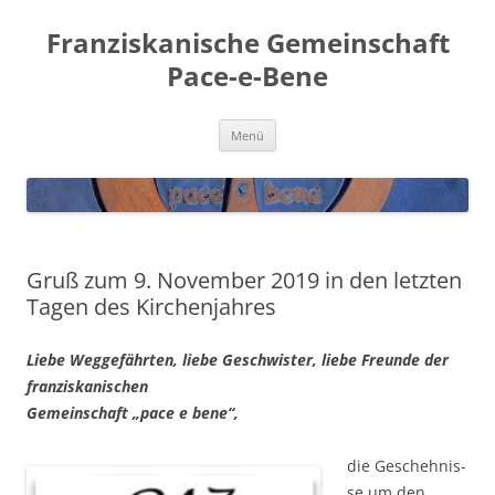
Franziskanische Gemeinschaft
Pace-e-Bene
Zum
Menü
Inhalt
springen
Gruß zum 9. November 2019 in den letzten
Tagen des Kirchenjahres
Lie­be Weg­ge­fähr­ten, lie­be Geschwis­ter, lie­be Freun­de der
franziskanischen
Gemein­schaft „pace e bene“,
d
ie Gescheh­nis­
se um den