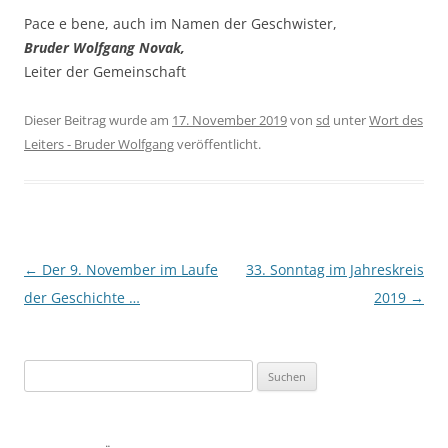
Pace e bene, auch im Namen der Geschwister,
Bru­der Wolf­gang Novak,
Lei­ter der Gemeinschaft
Dieser Beitrag wurde am
17. November 2019
von
sd
unter
Wort des
Leiters - Bruder Wolfgang
veröffentlicht.
Beitragsnavigation
←
Der 9. November im Laufe
33. Sonntag im Jahreskreis
der Geschichte …
2019
→
Suchen
nach: