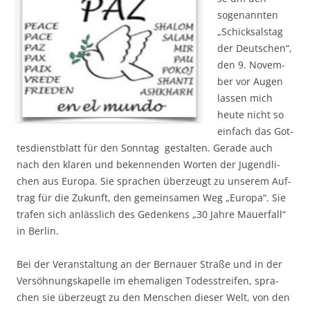
soge­nann­ten
„Schick­sals­tag
der Deut­schen“,
den 9. Novem­
ber vor Augen
las­sen mich
heu­te nicht so
ein­fach das Got­
tes­dienst­blatt für den Sonn­tag gestal­ten. Gera­de auch
nach den kla­ren und beken­nen­den Wor­ten der Jugend­li­
chen aus Euro­pa. Sie spra­chen über­zeugt zu unse­rem Auf­
trag für die Zukunft, den gemein­sa­men Weg „Euro­pa“. Sie
tra­fen sich anläss­lich des Geden­kens „30 Jah­re Mau­er­fall“
in Berlin.
Bei der Ver­an­stal­tung an der Ber­nau­er Stra­ße und in der
Ver­söh­nungs­ka­pel­le im ehe­ma­li­gen Todes­strei­fen, spra­
chen sie über­zeugt zu den Men­schen die­ser Welt, von den