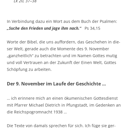
Lk 20, 37–38
In Ver­bin­dung dazu ein Wort aus dem Buch der Psalmen:
„Suche den Frie­den und jage ihm nach.“
Ps 34,15
Wor­te der Bibel, die uns auf­for­dern, das Gesche­hen in die­
ser Welt, gera­de auch die Momen­te des 9. Novem­ber
„ganz­heit­lich“ zu betrach­ten und im Namen Got­tes mutig
und voll Ver­trau­en an der Zukunft der Einen Welt, Got­tes
Schöp­fung zu arbeiten.
Der 9. November im Laufe der Geschichte …
… ich erin­ne­re mich an einen öku­me­ni­schen Got­tes­dienst
mit Pfar­rer Micha­el Diet­rich in Pfung­stadt, im Geden­ken an
die Reichs­po­grom­nacht 1938 …
Die Tex­te von damals spre­chen für sich. Ich füge sie ger­