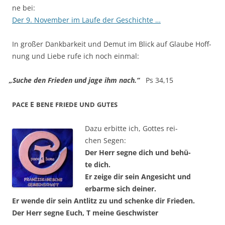
ne bei:
Der 9. Novem­ber im Lau­fe der Geschichte …
In gro­ßer Dank­bar­keit und Demut im Blick auf Glau­be Hoff­
nung und Lie­be rufe ich noch einmal:
„
Suche den Frie­den und jage ihm nach.“
Ps 34,15
E
PACE
BENE
FRIEDE
UND
GUTES
Dazu erbit­te ich, Got­tes rei­
chen Segen:
Der Herr seg­ne dich und behü­
te dich.
Er zei­ge dir sein Ange­sicht und
erbar­me sich deiner.
Er wen­de dir sein Ant­litz zu und schen­ke dir Frieden.
Der Herr seg­ne Euch, T mei­ne Geschwister