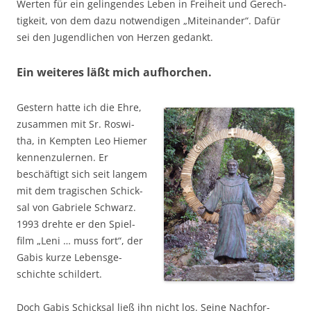
Wer­ten für ein gelin­gen­des Leben in Frei­heit und Gerech­
tig­keit, von dem dazu not­wen­di­gen „Mit­ein­an­der“. Dafür
sei den Jugend­li­chen von Her­zen gedankt.
Ein weiteres läßt mich aufhorchen.
Ges­tern hat­te ich die Ehre,
zusam­men mit Sr. Ros­wi­
tha, in Kemp­ten Leo Hie­mer
ken­nen­zu­ler­nen. Er
beschäf­tigt sich seit lan­gem
mit dem tra­gi­schen Schick­
sal von Gabrie­le Schwarz.
1993 dreh­te er den Spiel­
film „Leni … muss fort“, der
Gabis kur­ze Lebens­ge­
schich­te schildert.
Doch Gabis Schick­sal ließ ihn nicht los. Sei­ne Nach­for­