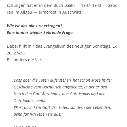
schun­gen hat er in dem Buch „Gabi — 1937–1943 — Gebo­
ren im All­gäu — ermor­det in Auschwitz.“
Wie ist das alles zu ertragen?
Eine immer wie­der keh­ren­de Frage.
Dabei hilft mir das Evan­ge­li­um des heu­ti­gen Sonn­tags, Lk
20, 27–38.
Beson­ders die Verse:
„
Dass aber die Toten auf­er­ste­hen, hat schon Mose in der
Geschich­te vom Dorn­busch ange­deu­tet, in der er den
Herrn den Gott Abra­hams, den Gott Isaaks und den
Gott Jakobs nennt.
ist doch kein Gott der Toten, son­dern der Leben­den,
ER
denn für
leben sie alle.“
IHN