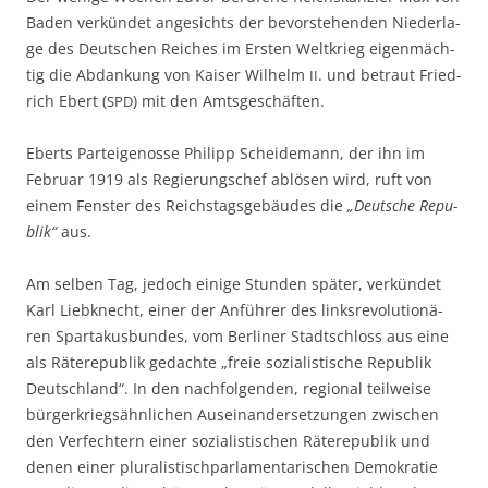
Baden ver­kün­det ange­sichts der bevor­ste­hen­den Nie­der­la­
ge des Deut­schen Rei­ches im Ers­ten Welt­krieg eigen­mäch­
tig die Abdan­kung von Kai­ser Wil­helm
. und betraut Fried­
II
rich Ebert (
) mit den Amtsgeschäften.
SPD
Eberts Par­tei­ge­nos­se Phil­ipp Schei­de­mann, der ihn im
Febru­ar 1919 als Regie­rungs­chef ablö­sen wird, ruft von
einem Fens­ter des Reichs­tags­ge­bäu­des die
„Deut­sche Repu­
blik“
aus.
Am sel­ben Tag, jedoch eini­ge Stun­den spä­ter, ver­kün­det
Karl Lieb­knecht, einer der Anfüh­rer des links­re­vo­lu­tio­nä­
ren Spar­ta­kus­bun­des, vom Ber­li­ner Stadt­schloss aus eine
als Räte­re­pu­blik gedach­te „freie sozia­lis­ti­sche Repu­blik
Deutsch­land“. In den nach­fol­gen­den, regio­nal teil­wei­se
bür­ger­kriegs­ähn­li­chen Aus­ein­an­der­set­zun­gen zwi­schen
den Ver­fech­tern einer sozia­lis­ti­schen Räte­re­pu­blik und
denen einer plu­ra­lis­tisch­par­la­men­ta­ri­schen Demo­kra­tie