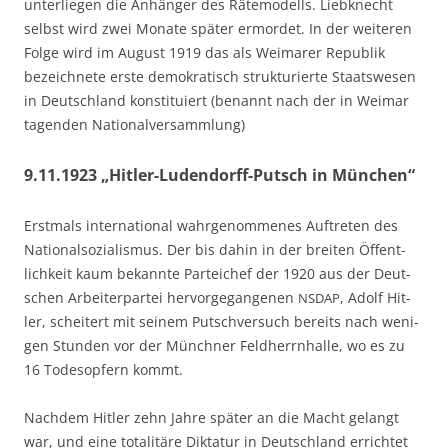
unter­lie­gen die Anhän­ger des Räte­mo­dells. Lieb­knecht
selbst wird zwei Mona­te spä­ter ermor­det. In der wei­te­ren
Fol­ge wird im August 1919 das als Wei­ma­rer Repu­blik
bezeich­ne­te ers­te demo­kra­tisch struk­tu­rier­te Staats­we­sen
in Deutsch­land kon­sti­tu­iert (benannt nach der in Wei­mar
tagen­den Nationalversammlung)
9.11.1923 „Hitler-Ludendorff-Putsch in München“
Erst­mals inter­na­tio­nal wahr­ge­nom­me­nes Auf­tre­ten des
Natio­nal­so­zia­lis­mus. Der bis dahin in der brei­ten Öffent­
lich­keit kaum bekann­te Par­tei­chef der 1920 aus der Deut­
schen Arbei­ter­par­tei her­vor­ge­gan­ge­nen
, Adolf Hit­
NSDAP
ler, schei­tert mit sei­nem Putsch­ver­such bereits nach weni­
gen Stun­den vor der Münch­ner Feld­herrn­hal­le, wo es zu
16 Todes­op­fern kommt.
Nach­dem Hit­ler zehn Jah­re spä­ter an die Macht gelangt
war, und eine tota­li­tä­re Dik­ta­tur in Deutsch­land errich­tet