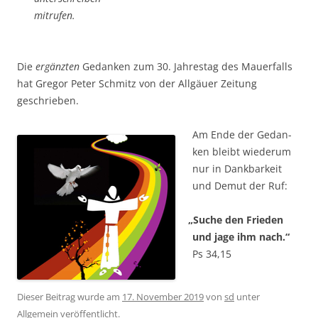
mit­ru­fen.
Die
ergänz­ten
Gedan­ken zum 30. Jah­res­tag des Mau­er­falls
hat Gre­gor Peter Schmitz von der All­gäu­er Zei­tung
geschrieben.
Am Ende der Gedan­
ken bleibt wie­der­um
nur in Dank­bar­keit
und Demut der Ruf:
„
Suche den Frie­den
und jage ihm nach.“
Ps 34,15
Dieser Beitrag wurde am
17. November 2019
von
sd
unter
Allgemein
veröffentlicht.