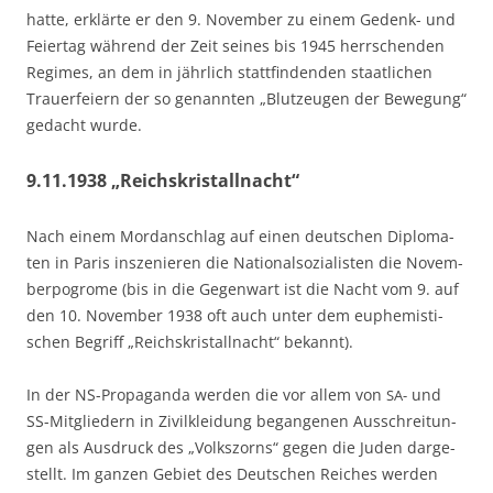
hat­te, erklär­te er den 9. Novem­ber zu einem Gedenk- und
Fei­er­tag wäh­rend der Zeit sei­nes bis 1945 herr­schen­den
Regimes, an dem in jähr­lich statt­fin­den­den staat­li­chen
Trau­er­fei­ern der so genann­ten „Blut­zeu­gen der Bewe­gung“
gedacht wurde.
9.11.1938 „Reichskristallnacht“
Nach einem Mord­an­schlag auf einen deut­schen Diplo­ma­
ten in Paris insze­nie­ren die Natio­nal­so­zia­lis­ten die Novem­
ber­po­gro­me (bis in die Gegen­wart ist die Nacht vom 9. auf
den 10. Novem­ber 1938 oft auch unter dem euphe­mis­ti­
schen Begriff „Reichs­kris­tall­nacht“ bekannt).
In der NS-Pro­pa­gan­da wer­den die vor allem von
und
SA-
SS-Mit­glie­dern in Zivil­klei­dung began­ge­nen Aus­schrei­tun­
gen als Aus­druck des „Volks­zorns“ gegen die Juden dar­ge­
stellt. Im gan­zen Gebiet des Deut­schen Rei­ches wer­den