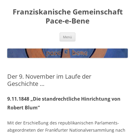
Franziskanische Gemeinschaft
Pace-e-Bene
Zum
Menü
Inhalt
springen
Der 9. November im Laufe der
Geschichte …
9.11.1848 „Die standrechtliche Hinrichtung von
Robert Blum“
Mit der Erschie­ßung des repu­bli­ka­ni­schen Par­la­ments-
abge­ord­ne­ten der Frank­fur­ter Natio­nal­ver­samm­lung nach