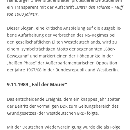
Ham­bur­ger Uni­ver­si­tät ent­fal­ten pro­tes­tie­ren­de Stu­den­ten
ein Trans­pa­rent mit der Auf­schrift „
Unter den Tala­ren – Muff
von 1000 Jah­ren
“.
Die­ser Slo­gan, eine kri­ti­sche Anspie­lung auf die aus­ge­blie­
be­ne Auf­ar­bei­tung der Ver­bre­chen des NS-Regimes bei
den gesell­schaft­li­chen Eli­ten West­deutsch­lands, wird zu
einem sym­bol­träch­ti­gen Mot­to der soge­nann­ten „68er-
Bewe­gung“ und mar­kiert einen der Höhe­punk­te in der
„hei­ßen Pha­se“ der Außer­par­la­men­ta­ri­schen Oppo­si­ti­on
der Jah­re 1967/68 in der Bun­des­re­pu­blik und Westberlin.
9.11.1989 „Fall der Mauer“
Das ent­schei­den­de Ereig­nis, dem ein knap­pes Jahr spä­ter
der Bei­tritt der vor­ma­li­gen
zum Gel­tungs­be­reich des
DDR
Grund­ge­set­zes (der west­deut­schen
) folgte.
BRD
Mit der Deut­schen Wie­der­ver­ei­ni­gung wur­de die als Fol­ge