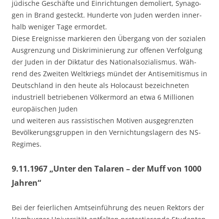
jüdi­sche Geschäf­te und Ein­rich­tun­gen demo­liert, Syn­ago­
gen in Brand gesteckt. Hun­der­te von Juden wer­den inner­
halb weni­ger Tage ermor­det.
Die­se Ereig­nis­se mar­kie­ren den Über­gang von der sozia­len
Aus­gren­zung und Dis­kri­mi­nie­rung zur offe­nen Ver­fol­gung
der Juden in der Dik­ta­tur des Natio­nal­so­zia­lis­mus. Wäh­
rend des Zwei­ten Welt­kriegs mün­det der Anti­se­mi­tis­mus in
Deutsch­land in den heu­te als Holo­caust bezeich­ne­ten
indus­tri­ell betrie­be­nen Völ­ker­mord an etwa 6 Mil­lio­nen
euro­päi­schen Juden
und wei­te­ren aus ras­sis­ti­schen Moti­ven aus­ge­grenz­ten
Bevöl­ke­rungs­grup­pen in den Ver­nich­tungs­la­gern des NS-
Regimes.
9.11.1967 „Unter den Talaren – der Muff von 1000
Jahren“
Bei der fei­er­li­chen Amts­ein­füh­rung des neu­en Rek­tors der