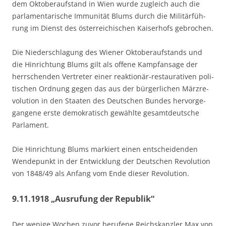
dem Okto­ber­auf­stand in Wien wur­de zugleich auch die
par­la­men­ta­ri­sche Immu­ni­tät Blums durch die Mili­tär­füh­
rung im Dienst des öster­rei­chi­schen Kai­ser­hofs gebrochen.
Die Nie­der­schla­gung des Wie­ner Okto­ber­auf­stands und
die Hin­rich­tung Blums gilt als offe­ne Kampf­an­sa­ge der
herr­schen­den Ver­tre­ter einer reak­tio­när-restau­ra­ti­ven poli­
ti­schen Ord­nung gegen das aus der bür­ger­li­chen März­re­
vo­lu­ti­on in den Staa­ten des Deut­schen Bun­des her­vor­ge­
gan­ge­ne ers­te demo­kra­tisch gewähl­te gesamt­deut­sche
Parlament.
Die Hin­rich­tung Blums mar­kiert einen ent­schei­den­den
Wen­de­punkt in der Ent­wick­lung der Deut­schen Revo­lu­ti­on
von 1848/49 als Anfang vom Ende die­ser Revolution.
9.11.1918 „Ausrufung der Republik“
Der weni­ge Wochen zuvor beru­fe­ne Reichs­kanz­ler Max von