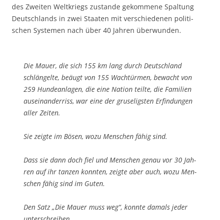
des Zwei­ten Welt­kriegs zustan­de gekom­me­ne Spal­tung
Deutsch­lands in zwei Staa­ten mit ver­schie­de­nen poli­ti­
schen Sys­te­men nach über 40 Jah­ren überwunden.
Die Mau­er, die sich 155 km lang durch Deutsch­land
schlän­gel­te, beäugt von 155 Wach­tür­men, bewacht von
259 Hun­de­an­la­gen, die eine Nati­on teil­te, die Fami­li­en
aus­ein­an­der­riss, war eine der gru­se­ligs­ten Erfin­dun­gen
aller Zeiten.
Sie zeig­te im Bösen, wozu Men­schen fähig sind.
Dass sie dann doch fiel und Men­schen genau vor 30 Jah­
ren auf ihr tan­zen konn­ten, zeig­te aber auch, wozu Men­
schen fähig sind im Guten.
Den Satz „Die Mau­er muss weg“, konn­te damals jeder
unter­schrei­ben