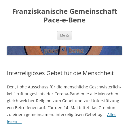
Franziskanische Gemeinschaft
Pace-e-Bene
Zum
Menü
Inhalt
springen
Interreligiöses Gebet für die Menschheit
Der „Hohe Aus­schuss für die mensch­li­che Geschwis­ter­lich­
keit“ ruft ange­sichts der Coro­na-Pan­de­mie alle Men­schen
gleich wel­cher Reli­gi­on zum Gebet und zur Unter­stüt­zung
von Betrof­fe­nen auf. Für den 14. Mai bit­tet das Gre­mi­um
zu einem gemein­sa­men, inter­re­li­giö­sen Gebet­tag.
Alles
lesen …