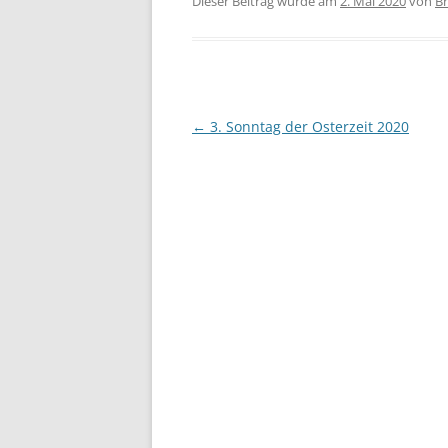
Dieser Beitrag wurde am
2. Mai 2020
von
B
Beitragsnavigation
←
3. Sonntag der Osterzeit 2020