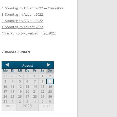
4. Sonntag im Advent 2022 — Chanukka
3. Sonntag im Advent 2022
2. Sonntag im Advent 2022
1. Sonntag im Advent 2022
Christkönig-Ewigkeitssonntag 2022
VERANSTALTUNGEN
August
Mo
Di
Mi
Do
Fr
Sa
So
27
28
29
30
31
1
2
3
4
5
6
7
8
9
10
11
12
13
14
15
16
17
18
19
20
21
22
23
24
25
26
27
28
29
30
31
1
2
3
4
5
6
2026
2025
2027