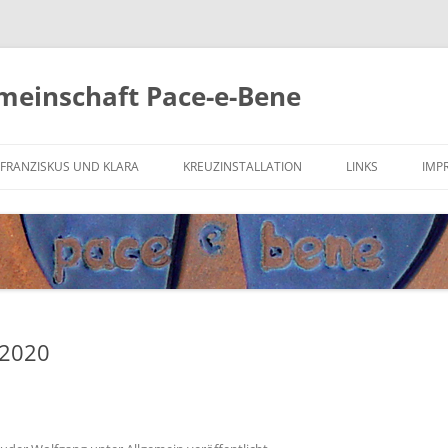
meinschaft Pace-e-Bene
Zum
Inhalt
FRANZISKUS UND KLARA
KREUZINSTALLATION
LINKS
IMP
springen
DER HEILIGE FRANZISKUS
FRIEDENSGEBET
KREUZ VON SAN DAMIANO
SONNENGESANG
 2020