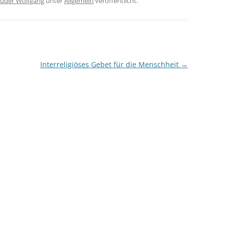
ruder Wolfgang
unter
Allgemein
veröffentlicht.
Interreligiöses Gebet für die Menschheit
→