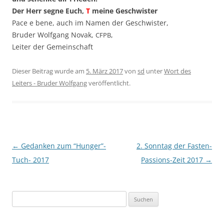
Der Herr seg­ne Euch,
T
mei­ne Geschwister
Pace e bene, auch im Namen der Geschwister,
Bru­der Wolf­gang Novak,
,
CFPB
Lei­ter der Gemeinschaft
Dieser Beitrag wurde am
5. März 2017
von
sd
unter
Wort des
Leiters - Bruder Wolfgang
veröffentlicht.
Beitragsnavigation
←
Gedanken zum “Hunger”-
2. Sonntag der Fasten-
Tuch- 2017
Passions-Zeit 2017
→
Suchen
nach: