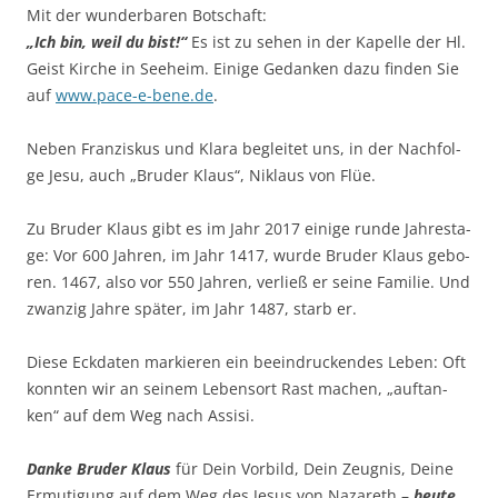
Mit der wun­der­ba­ren Botschaft:
„Ich bin, weil du bist!“
Es ist zu sehen in der Kapel­le der Hl.
Geist Kir­che in See­heim. Eini­ge Gedan­ken dazu fin­den Sie
auf
www.pace-e-bene.de
.
Neben Fran­zis­kus und Kla­ra beglei­tet uns, in der Nach­fol­
ge Jesu, auch „Bru­der Klaus“, Niklaus von Flüe.
Zu Bru­der Klaus gibt es im Jahr 2017 eini­ge run­de Jah­res­ta­
ge: Vor 600 Jah­ren, im Jahr 1417, wur­de Bru­der Klaus gebo­
ren. 1467, also vor 550 Jah­ren, ver­ließ er sei­ne Fami­lie. Und
zwan­zig Jah­re spä­ter, im Jahr 1487, starb er.
Die­se Eck­da­ten mar­kie­ren ein beein­dru­cken­des Leben: Oft
konn­ten wir an sei­nem Lebens­ort Rast machen, „auf­tan­
ken“ auf dem Weg nach Assisi.
Dan­ke Bru­der Klaus
für Dein Vor­bild, Dein Zeug­nis, Dei­ne
Ermu­ti­gung auf dem Weg des Jesus von Naza­reth –
heu­te
.