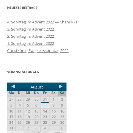
NEUESTE BEITRÄGE
4. Sonntag im Advent 2022 — Chanukka
3. Sonntag im Advent 2022
2. Sonntag im Advent 2022
1. Sonntag im Advent 2022
Christkönig-Ewigkeitssonntag 2022
VERANSTALTUNGEN
August
Mo
Di
Mi
Do
Fr
Sa
So
27
28
29
30
31
1
2
3
4
5
6
7
8
9
10
11
12
13
14
15
16
17
18
19
20
21
22
23
24
25
26
27
28
29
30
31
1
2
3
4
5
6
2026