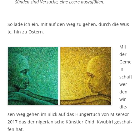
Sün­den sind Ver­su­che, eine Lee­re auszufüllen.
So lade ich ein, mit auf den Weg zu gehen, durch die Wüs­
te, hin zu Ostern.
Mit
der
Geme
in­
schaft
wer­
den
wir
die­
sen Weg gehen im Blick auf das Hun­ger­tuch von Mise­re­or
2017 das der nige­ria­ni­sche Künst­ler Chi­di Kwu­bi­ri geschaf­
fen hat.