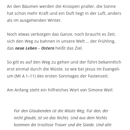
An den Bäu­men wer­den die Knos­pen pral­ler, die Son­ne
hat schon mehr Kraft und ein Duft liegt in der Luft, anders
als im aus­ge­hen­den Winter.
Noch etwas ver­bor­gen das Gan­ze, noch braucht es Zeit,
sich den Weg zu bah­nen in unse­re Welt … der Früh­ling,
das
neue Leben
–
Ostern
heißt das Ziel.
So gilt es auf den Weg zu gehen und der führt bekannt­lich
erst ein­mal durch die Wüs­te, so wie bei Jesus im Evan­ge­li­
um (Mt 4,1–11) des ers­ten Sonn­ta­ges der Fastenzeit.
Am Anfang steht ein hilf­rei­ches Wort von Simo­ne Weil:
Für den Glau­ben­den ist die Wüs­te Weg. Für den, der
nicht glaubt, ist sie das Nichts. Und aus dem Nichts
kom­men die trost­lo­se Trau­er und die Sün­de. Und alle