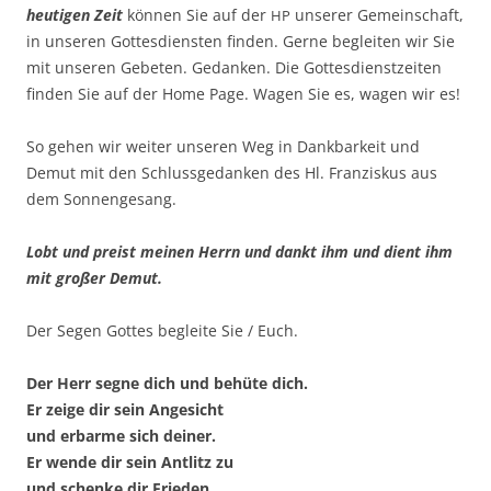
heu­ti­gen Zeit
kön­nen Sie auf der
unse­rer Gemein­schaft,
HP
in unse­ren Got­tes­diens­ten fin­den. Ger­ne beglei­ten wir Sie
mit unse­ren Gebe­ten. Gedan­ken. Die Got­tes­dienst­zei­ten
fin­den Sie auf der Home Page. Wagen Sie es, wagen wir es!
So gehen wir wei­ter unse­ren Weg in Dank­bar­keit und
Demut mit den Schluss­ge­dan­ken des Hl. Fran­zis­kus aus
dem Sonnengesang.
Lobt und preist mei­nen Herrn und dankt ihm und dient ihm
mit gro­ßer Demut.
Der Segen Got­tes beglei­te Sie / Euch.
Der Herr seg­ne dich und behü­te dich.
Er zei­ge dir sein Angesicht
und erbar­me sich deiner.
Er wen­de dir sein Ant­litz zu
und schen­ke dir Frieden.