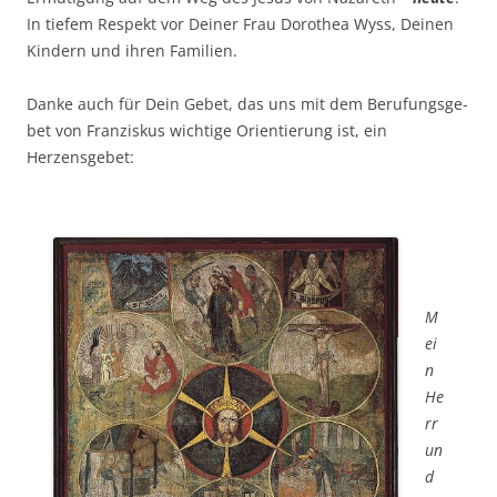
In tie­fem Respekt vor Dei­ner Frau Doro­thea Wyss, Dei­nen
Kin­dern und ihren Familien.
Dan­ke auch für Dein Gebet, das uns mit dem Beru­fungs­ge­
bet von Fran­zis­kus wich­ti­ge Ori­en­tie­rung ist, ein
Herzensgebet:
M
ei
n
He
rr
un
d