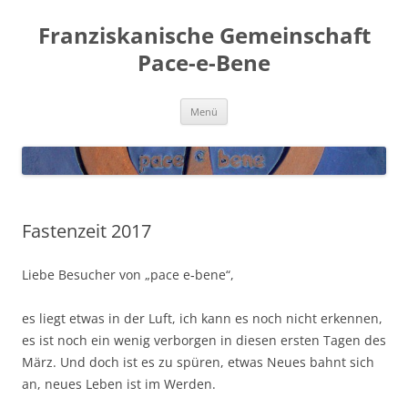
Franziskanische Gemeinschaft
Pace-e-Bene
Zum
Menü
Inhalt
springen
Fastenzeit 2017
Lie­be Besu­cher von „pace e‑bene“,
es liegt etwas in der Luft, ich kann es noch nicht erken­nen,
es ist noch ein wenig ver­bor­gen in die­sen ers­ten Tagen des
März. Und doch ist es zu spü­ren, etwas Neu­es bahnt sich
an, neu­es Leben ist im Werden.