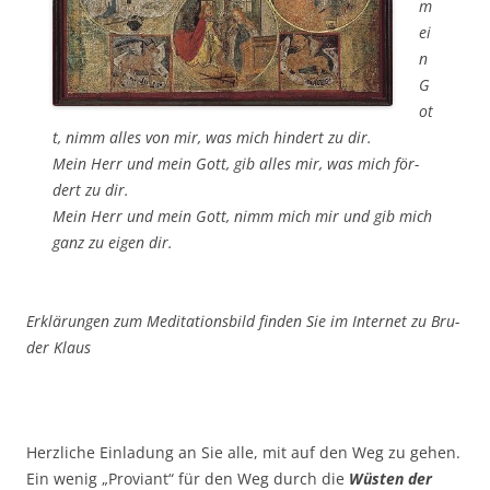
m
ei
n
G
ot
t, nimm alles von mir, was mich hin­dert zu dir.
Mein Herr und mein Gott, gib alles mir, was mich för­
dert zu dir.
Mein Herr und mein Gott, nimm mich mir und gib mich
ganz zu eigen dir.
Erklä­run­gen zum Medi­ta­ti­ons­bild fin­den Sie im Inter­net zu Bru­
der Klaus
Herz­li­che Ein­la­dung an Sie alle, mit auf den Weg zu gehen.
Ein wenig „Pro­vi­ant“ für den Weg durch die
Wüs­ten der