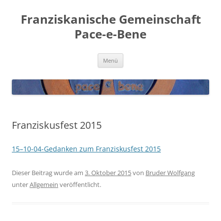
Franziskanische Gemeinschaft
Pace-e-Bene
Zum
Menü
Inhalt
springen
Franziskusfest 2015
15–10-04-Gedanken zum Fran­zis­kus­fest 2015
Dieser Beitrag wurde am
3. Oktober 2015
von
Bruder Wolfgang
unter
Allgemein
veröffentlicht.