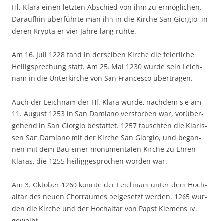
Hl. Kla­ra einen letz­ten Abschied von ihm zu ermög­li­chen.
Dar­auf­hin über­führ­te man ihn in die Kir­che San Gior­gio, in
deren Kryp­ta er vier Jah­re lang ruhte.
Am 16. Juli 1228 fand in der­sel­ben Kir­che die fei­er­li­che
Hei­lig­spre­chung statt. Am 25. Mai 1230 wur­de sein Leich­
nam in die Unter­kir­che von San Fran­ces­co übertragen.
Auch der Leich­nam der Hl. Kla­ra wur­de, nach­dem sie am
11. August 1253 in San Dami­a­no ver­stor­ben war, vor­über­
ge­hend in San Gior­gio bestat­tet. 1257 tausch­ten die Kla­ris­
sen San Dami­a­no mit der Kir­che San Gior­gio, und began­
nen mit dem Bau einer monu­men­ta­len Kir­che zu Ehren
Kla­ras, die 1255 hei­lig­ge­spro­chen wor­den war.
Am 3. Okto­ber 1260 konn­te der Leich­nam unter dem Hoch­
al­tar des neu­en Chor­rau­mes bei­gesetzt wer­den. 1265 wur­
den die Kir­che und der Hoch­al­tar von Papst Kle­mens
.
IV
geweiht.