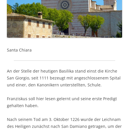
San­ta Chiara
An der Stel­le der heu­ti­gen Basi­li­ka stand einst die Kir­che
San Gior­gio, seit 1111 bezeugt mit ange­schlos­se­nem Spi­tal
und einer, den Kano­ni­kern unter­stell­ten, Schule.
Fran­zis­kus soll hier lesen gelernt und sei­ne ers­te Pre­digt
gehal­ten haben.
Nach sei­nem Tod am 3. Okto­ber 1226 wur­de der Leich­nam
des Hei­li­gen zunächst nach San Dami­a­no getra­gen, um der