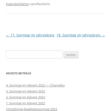
Kalenderblätter
veröffentlicht.
Beitragsnavigation
←
17. Sonntag im Jahreskreis
18. Sonntag im Jahreskreis
→
Suchen
nach:
NEUESTE BEITRÄGE
4. Sonntag im Advent 2022 — Chanukka
3. Sonntag im Advent 2022
2. Sonntag im Advent 2022
1. Sonntag im Advent 2022
Christkönig-Ewigkeitssonntag 2022