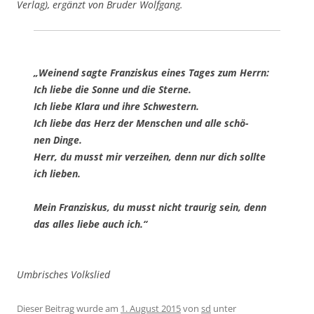
Ver­lag), ergänzt von Bru­der Wolfgang.
„Wei­nend sag­te Fran­zis­kus eines Tages zum Herrn:
Ich lie­be die Son­ne und die Sterne.
Ich lie­be Kla­ra und ihre Schwestern.
Ich lie­be das Herz der Men­schen und alle schö­
nen Dinge.
Herr, du musst mir ver­zei­hen, denn nur dich soll­te
ich lieben.
Mein Fran­zis­kus, du musst nicht trau­rig sein, denn
das alles lie­be auch ich.“
Umbri­sches Volkslied
Dieser Beitrag wurde am
1. August 2015
von
sd
unter