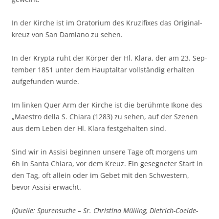
In der Kir­che ist im Ora­to­ri­um des Kru­zi­fi­xes das Ori­gi­nal­
kreuz von San Dami­a­no zu sehen.
In der Kryp­ta ruht der Kör­per der Hl. Kla­ra, der am 23. Sep­
tem­ber 1851 unter dem Haupt­al­tar voll­stän­dig erhal­ten
auf­ge­fun­den wurde.
Im lin­ken Quer Arm der Kir­che ist die berühm­te Iko­ne des
„Maes­tro del­la S. Chia­ra (1283) zu sehen, auf der Sze­nen
aus dem Leben der Hl. Kla­ra fest­ge­hal­ten sind.
Sind wir in Assi­si begin­nen unse­re Tage oft mor­gens um
6h in San­ta Chia­ra, vor dem Kreuz. Ein geseg­ne­ter Start in
den Tag, oft allein oder im Gebet mit den Schwes­tern,
bevor Assi­si erwacht.
(Quel­le: Spu­ren­su­che – Sr. Chris­ti­na Mül­l­ing, Diet­rich-Coel­de-