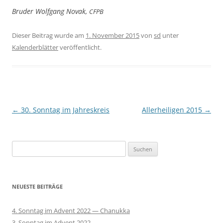
Bru­der Wolf­gang Novak,
CFPB
Dieser Beitrag wurde am
1. November 2015
von
sd
unter
Kalenderblätter
veröffentlicht.
Beitragsnavigation
←
30. Sonntag im Jahreskreis
Allerheiligen 2015
→
Suchen
nach:
NEUESTE BEITRÄGE
4. Sonntag im Advent 2022 — Chanukka
3. Sonntag im Advent 2022