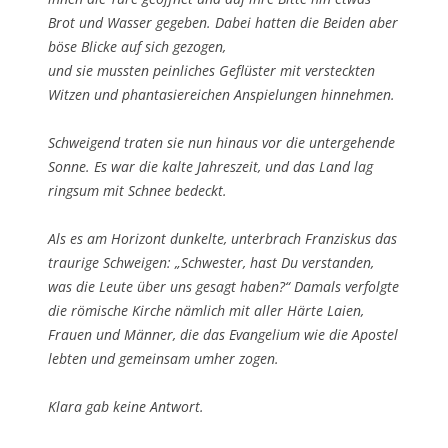
Brot und Was­ser gege­ben. Dabei hat­ten die Bei­den aber
böse Bli­cke auf sich gezogen,
und sie muss­ten pein­li­ches Geflüs­ter mit ver­steck­ten
Wit­zen und phan­ta­sie­rei­chen Anspie­lun­gen hinnehmen.
Schwei­gend tra­ten sie nun hin­aus vor die unter­ge­hen­de
Son­ne. Es war die kal­te Jah­res­zeit, und das Land lag
rings­um mit Schnee bedeckt.
Als es am Hori­zont dun­kel­te, unter­brach Fran­zis­kus das
trau­ri­ge Schwei­gen: „Schwes­ter, hast Du ver­stan­den,
was die Leu­te über uns gesagt haben?“ Damals ver­folg­te
die römi­sche Kir­che näm­lich mit aller Här­te Lai­en,
Frau­en und Män­ner, die das Evan­ge­li­um wie die Apos­tel
leb­ten und gemein­sam umher zogen.
Kla­ra gab kei­ne Antwort.