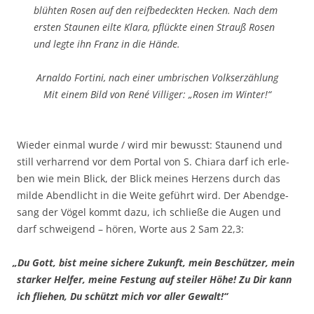
blüh­ten Rosen auf den reif­be­deck­ten Hecken. Nach dem
ers­ten Stau­nen eil­te Kla­ra, pflück­te einen Strauß Rosen
und leg­te ihn Franz in die Hände.
Arnal­do Forti­ni, nach einer umbri­schen Volkserzählung
Mit einem Bild von René Vil­li­ger: „Rosen im Winter!“
Wie­der ein­mal wur­de / wird mir bewusst: Stau­nend und
still ver­har­rend vor dem Por­tal von S. Chia­ra darf ich erle­
ben wie mein Blick, der Blick mei­nes Her­zens durch das
mil­de Abend­licht in die Wei­te geführt wird. Der Abend­ge­
sang der Vögel kommt dazu, ich schlie­ße die Augen und
darf schwei­gend – hören, Wor­te aus 2 Sam 22,3:
„
Du Gott, bist mei­ne siche­re Zukunft, mein Beschüt­zer, mein
star­ker Hel­fer, mei­ne Fes­tung auf stei­ler Höhe! Zu Dir kann
ich flie­hen, Du schützt mich vor aller Gewalt!“