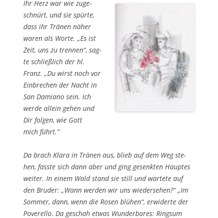
Ihr Herz war wie zuge­
schnürt, und sie spür­te,
dass ihr Trä­nen näher
waren als Wor­te. „Es ist
Zeit, uns zu tren­nen“, sag­
te schließ­lich der hl.
Franz. „Du wirst noch vor
Ein­bre­chen der Nacht in
San Dami­a­no sein. Ich
wer­de allein gehen und
Dir fol­gen, wie Gott
mich führt.“
Da brach Kla­ra in Trä­nen aus, blieb auf dem Weg ste­
hen, fass­te sich dann aber und ging gesenk­ten Haup­tes
wei­ter. In einem Wald stand sie still und war­te­te auf
den Bru­der: „Wann wer­den wir uns wie­der­se­hen?“ „Im
Som­mer, dann, wenn die Rosen blü­hen“, erwi­der­te der
Pover­el­lo. Da geschah etwas Wun­der­ba­res: Rings­um