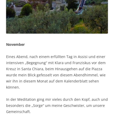
Novem­ber
Eines Abend, nach einem erfüll­ten Tag in Assi­si und einer
inten­si­ven „Begeg­nung“ mit Kla­ra und Fran­zis­kus vor dem
Kreuz in San­ta Chia­ra, beim Hin­aus­ge­hen auf die Piaz­za
wur­de mein Blick gefes­selt von die­sem Abend­him­mel, wie
wir ihn in die­sem Monat auf dem Kalen­der­blatt sehen
können.
In der Medi­ta­ti­on ging mir vie­les durch den Kopf, auch und
beson­ders die „Sor­ge“ um mei­ne Geschwis­ter, um unse­re
Gemeinschaft.