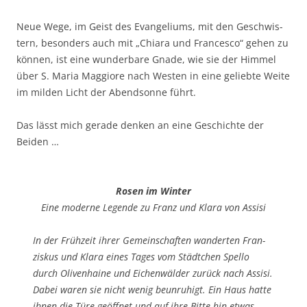
Neue Wege, im Geist des Evan­ge­li­ums, mit den Geschwis­
tern, beson­ders auch mit „Chia­ra und Fran­ces­co“ gehen zu
kön­nen, ist eine wun­der­ba­re Gna­de, wie sie der Him­mel
über S. Maria Mag­gio­re nach Wes­ten in eine gelieb­te Wei­te
im mil­den Licht der Abend­son­ne führt.
Das lässt mich gera­de den­ken an eine Geschich­te der
Beiden …
Rosen im Winter
Eine moder­ne Legen­de zu Franz und Kla­ra von Assisi
In der Früh­zeit ihrer Gemein­schaf­ten wan­der­ten Fran­
zis­kus und Kla­ra eines Tages vom Städt­chen Spel­lo
durch Oli­ven­hai­ne und Eichen­wäl­der zurück nach Assi­si.
Dabei waren sie nicht wenig beun­ru­higt. Ein Haus hat­te
ihnen die Türe geöff­net und auf ihre Bit­te hin etwas